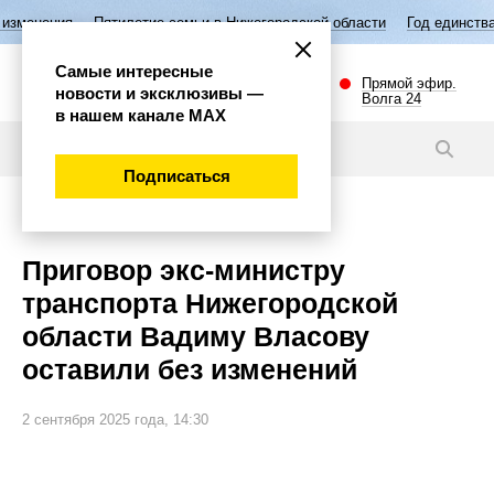
илетие семьи в Нижегородской области
Год единства народов России
Самые интересные
Прямой эфир.
новости и эксклюзивы —
Волга 24
в нашем канале МАХ
Видео
Подписаться
Происшествия
Приговор экс-министру
транспорта Нижегородской
области Вадиму Власову
оставили без изменений
2 сентября 2025 года, 14:30