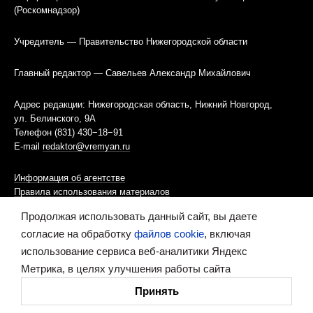
(Роскомнадзор)
Учредитель — Правительство Нижегородской области
Главный редактор — Савельев Александр Михайлович
Адрес редакции: Нижегородская область, Нижний Новгород,
ул. Белинского, 9А
Телефон (831) 430−18−91
E-mail
redaktor@vremyan.ru
Информация об агентстве
Правила использования материалов
Продолжая использовать данный сайт, вы даете
Информационная политика использования «cookies»-файлов
согласие на обработку
файлов cookie
, включая
использование сервиса веб-аналитики Яндекс
Ресурс содержит материалы 16+
Метрика, в целях улучшения работы сайта
Сделано в digital-агентстве
Принять