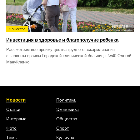
Общество
Инвестиция в здоровье и благополучие ребенка
Рассмотрим все преимущества грудного вскармливания
с главным врачом Городской клинической больницы №40 Ольгой
Мануйленко.
Новости
Политика
Статьи
Экономика
Интервью
Общество
Фото
Спорт
Темы
Культура