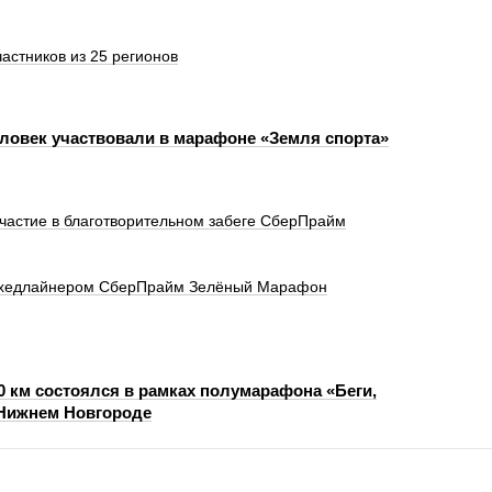
стников из 25 регионов
еловек участвовали в марафоне «Земля спорта»
частие в благотворительном забеге СберПрайм
 хедлайнером СберПрайм Зелёный Марафон
10 км состоялся в рамках полумарафона «Беги,
 Нижнем Новгороде