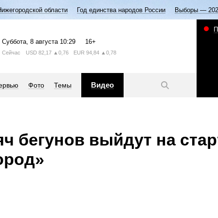
Нижегородской области
Год единства народов России
Выборы — 20
П
Суббота
, 8 августа
10:29
16+
Сейчас
USD
82,17
▲0,76
EUR
94,84
▲0,78
Видео
ервью
Фото
Темы
яч бегунов выйдут на ста
ород»