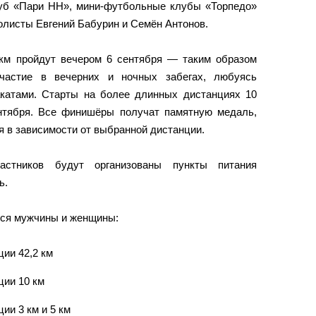
уб «Пари НН», мини-футбольные клубы «Торпедо»
олисты Евгений Бабурин и Семён Антонов.
 км пройдут вечером 6 сентября — таким образом
участие в вечерних и ночных забегах, любуясь
катами. Старты на более длинных дистанциях 10
ентября. Все финишёры получат памятную медаль,
я в зависимости от выбранной дистанции.
стников будут организованы пункты питания
ь.
тся мужчины и женщины:
ции 42,2 км
ции 10 км
ии 3 км и 5 км