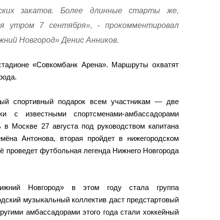
ских закатов. Более длинные старты же,
ся утром 7 сентября»,
-
прокомментировал
ний Новгород» Денис Анников.
стадионе «Совкомбанк Арена». Маршруты охватят
рода.
бый спортивный подарок всем участникам — две
ки с известными спортсменами-амбассадорами
ь в Москве 27 августа под руководством капитана
мёна Антонова, вторая пройдет в нижегородском
Её проведет футбольная легенда Нижнего Новгорода
ижний Новгород» в этом году стала группа
дский музыкальный коллектив даст предстартовый
ругими амбассадорами этого года стали хоккейный