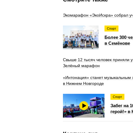
Экомарафон «ЭкоИскра» собрал уча
Спорт
Более 300 ч
в Семёнове
Свыше 12 тысяч человек приняли у
Зелёный марафон
«Интонация» станет музыкальным
в Нижнем Новгороде
Спорт
Забег на 
герой!» в