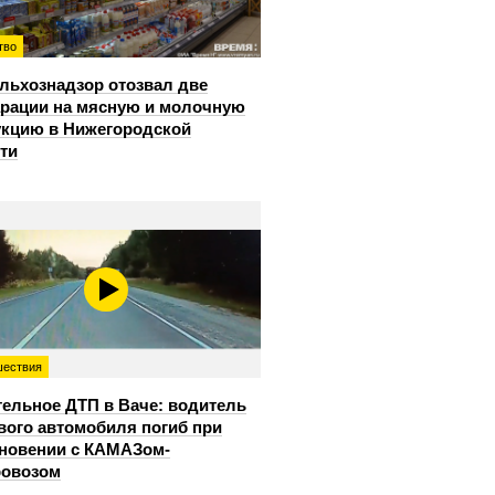
тво
льхознадзор отозвал две
рации на мясную и молочную
кцию в Нижегородской
ти
ествия
ельное ДТП в Ваче: водитель
вого автомобиля погиб при
новении с КАМАЗом-
ровозом