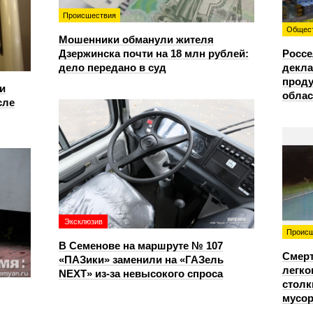
Происшествия
Общес
Мошенники обманули жителя
Дзержинска почти на 18 млн рублей:
Россе
дело передано в суд
декла
проду
и
облас
сле
Эксклюзив
Происш
В Семенове на маршруте № 107
Смерт
«ПАЗики» заменили на «ГАЗель
легко
NEXT» из‑за невысокого спроса
столк
мусо