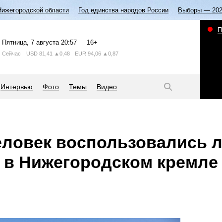
Нижегородской области
Год единства народов России
Выборы — 20
П
Пятница
, 7 августа
20:57
16+
Сейчас
USD
81,41
▲0,48
EUR
94,06
▲0,87
Интервью
Фото
Темы
Видео
еловек воспользовались 
 в Нижегородском кремле