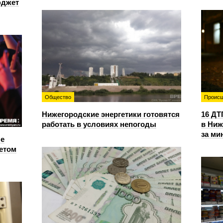
юджет
Общество
Происш
Нижегородские энергетики готовятся
16 ДТ
работать в условиях непогоды
в Ниж
за ми
е
етом