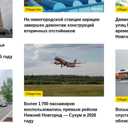
Общество
Общес
На нижегородской станции аэрации
Движе
завершен демонтаж конструкций
улиц 
вторичных отстойников
време
Новг
ья
5 году
Общество
Общес
Более 1 700 пассажиров
воспользовались прямым рейсом
Восьм
Нижний Новгород — Сухум в 2026
спуст
году
облас