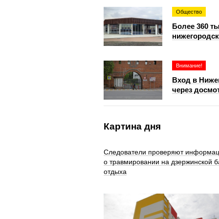
Общество
Более 360 т
нижегородск
Внимание!
Вход в Ниже
через досмо
Картина дня
Следователи проверяют информа
о травмировании на дзержинской б
отдыха