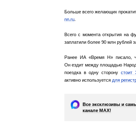
Больше всего желающих прокати
nn.ru
.
Всего с момента открытия на ф
заплатили более 90 млн рублей з
Ранее ИА «Время Н» писало,
Он ездит между площадью Народ
поездка в одну сторону
стоит 
активно используется
для регист
Все эксклюзивы и самы
канале МАХ!