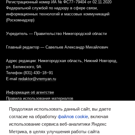
Регистрационный номер ИА № ФС77−79404 от 02.11.2020
Федеральной службой по надзору в сфере связи,
информационных технологий и массовых коммуникаций
(Роскомнадзор)
Учредитель — Правительство Нижегородской области
Главный редактор — Савельев Александр Михайлович
Адрес редакции: Нижегородская область, Нижний Новгород,
ул. Белинского, 9А
Телефон (831) 430−18−91
E-mail
redaktor@vremyan.ru
Информация об агентстве
Правила использования материалов
Продолжая использовать данный сайт, вы даете
Информационная политика использования «cookies»-файлов
согласие на обработку
файлов cookie
, включая
использование сервиса веб-аналитики Яндекс
Ресурс содержит материалы 16+
Метрика, в целях улучшения работы сайта