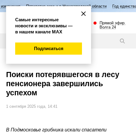
я
Пятилетие семьи в Нижегородской области
Год единства народов
Самые интересные
Прямой эфир.
новости и эксклюзивы —
Волга 24
в нашем канале МАХ
Новости
Подписаться
Происшествия
Поиски потерявшегося в лесу
пенсионера завершились
успехом
1 сентября 2025 года, 14:41
В Подмосковье грибника искали спасатели