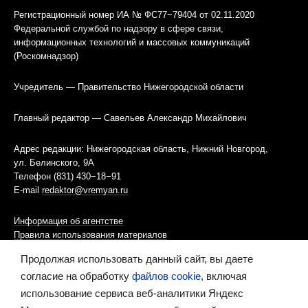
Регистрационный номер ИА № ФС77−79404 от 02.11.2020
Федеральной службой по надзору в сфере связи,
информационных технологий и массовых коммуникаций
(Роскомнадзор)
Учредитель — Правительство Нижегородской области
Главный редактор — Савельев Александр Михайлович
Адрес редакции: Нижегородская область, Нижний Новгород,
ул. Белинского, 9А
Телефон (831) 430−18−91
E-mail
redaktor@vremyan.ru
Информация об агентстве
Правила использования материалов
Продолжая использовать данный сайт, вы даете
Информационная политика использования «cookies»-файлов
согласие на обработку
файлов cookie
, включая
использование сервиса веб-аналитики Яндекс
Ресурс содержит материалы 16+