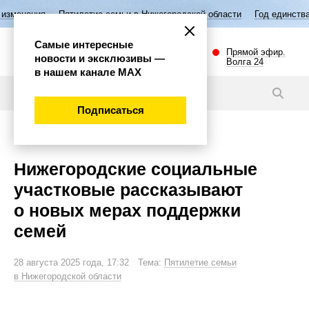
Пятилетие семьи в Нижегородской области
Год единства народов Ро
Самые интересные
Прямой эфир.
новости и эксклюзивы —
Волга 24
в нашем канале МАХ
Новости
Подписаться
Общество
Нижегородские социальные
участковые рассказывают
о новых мерах поддержки
семей
28 августа 2025 года, 17:32 Тема:
Пятилетие семьи
в Нижегородской области