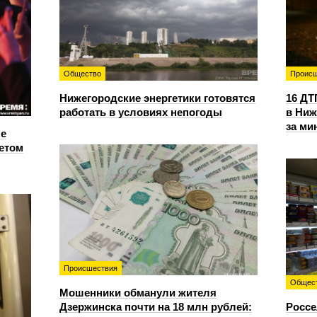
Общество
Происш
Нижегородские энергетики готовятся
16 ДТ
работать в условиях непогоды
в Ниж
за ми
е
етом
Происшествия
Общес
Мошенники обманули жителя
Дзержинска почти на 18 млн рублей:
Россе