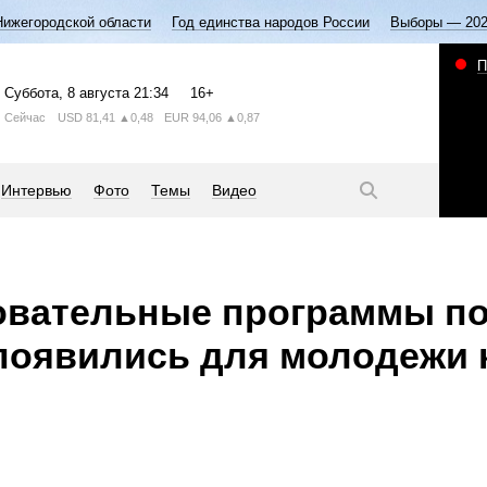
Нижегородской области
Год единства народов России
Выборы — 20
П
Суббота
, 8 августа
21:34
16+
Сейчас
USD
81,41
▲0,48
EUR
94,06
▲0,87
Интервью
Фото
Темы
Видео
овательные программы п
появились для молодежи 