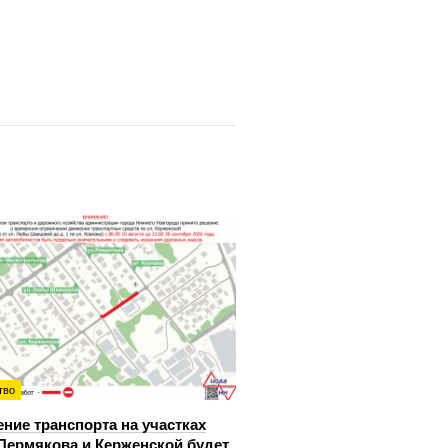
тво
ние транспорта на участках
Пермякова и Керженской будет