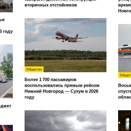
вторичных отстойников
време
Новг
ья
5 году
Общество
Общес
Более 1 700 пассажиров
воспользовались прямым рейсом
Восьм
Нижний Новгород — Сухум в 2026
спуст
году
облас
юджет