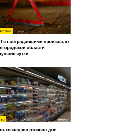
ествия
П с пострадавшими произошло
егородской области
нувшие сутки
тво
льхознадзор отозвал две