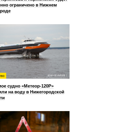
нно ограничено в Нижнем
ороде
тво
ое судно «Метеор-120Р»
или на воду в Нижегородской
ти