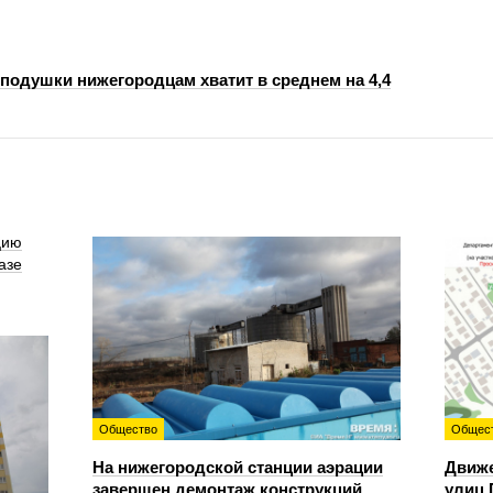
подушки нижегородцам хватит в среднем на 4,4
цию
азе
Общество
Общес
На нижегородской станции аэрации
Движе
завершен демонтаж конструкций
улиц 