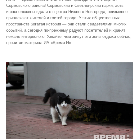
Сормовского района! Сормовский и Светлоярский парки, хоть
и расположены вдали от центра Нижнего Новгорода, неизменно
привлекают жителей и гостей города. У этих общественных
пространств богатая история — они стали свидетелями многих
событий, а сегодня по‑прежнему радуют посетителей и хранят
немало интересного. Узнайте, чем живут эти зоны отдыха сейчас,
прочитав материал ИА «Время Н».