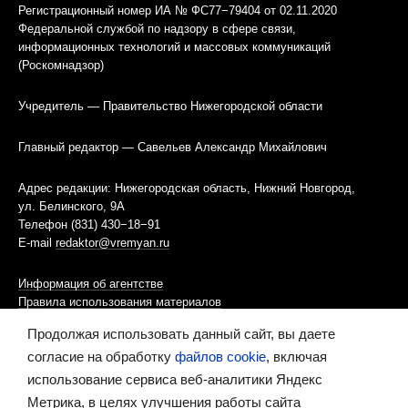
Регистрационный номер ИА № ФС77−79404 от 02.11.2020
Федеральной службой по надзору в сфере связи,
информационных технологий и массовых коммуникаций
(Роскомнадзор)
Учредитель — Правительство Нижегородской области
Главный редактор — Савельев Александр Михайлович
Адрес редакции: Нижегородская область, Нижний Новгород,
ул. Белинского, 9А
Телефон (831) 430−18−91
E-mail
redaktor@vremyan.ru
Информация об агентстве
Правила использования материалов
Продолжая использовать данный сайт, вы даете
Информационная политика использования «cookies»-файлов
согласие на обработку
файлов cookie
, включая
использование сервиса веб-аналитики Яндекс
Ресурс содержит материалы 16+
Метрика, в целях улучшения работы сайта