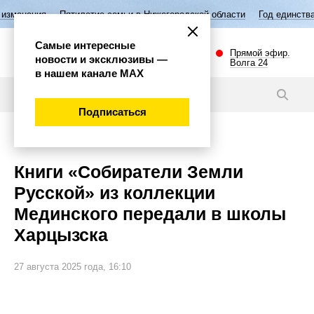
Пятилетие семьи в Нижегородской области
Год единства народов Росс
Самые интересные
Прямой эфир.
новости и эксклюзивы —
Волга 24
в нашем канале МАХ
Новости
Подписаться
Общество
Книги «Собиратели Земли
Русской» из коллекции
Мединского передали в школы
Харцызска
27 августа 2025 года, 16:10