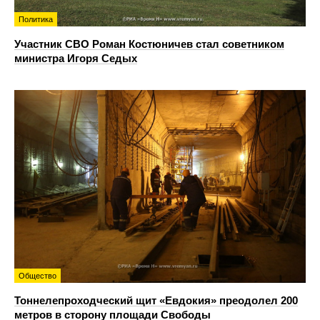
Политика
Участник СВО Роман Костюничев стал советником
министра Игоря Седых
Общество
Тоннелепроходческий щит «Евдокия» преодолел 200
метров в сторону площади Свободы