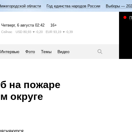
Нижегородской области
Год единства народов России
Выборы — 20
П
Четверг
, 6 августа
02:42
16+
Сейчас
USD
80,93
▼-0,20
EUR
93,19
▼-0,39
Интервью
Фото
Темы
Видео
б на пожаре
м округе
ыясняются.