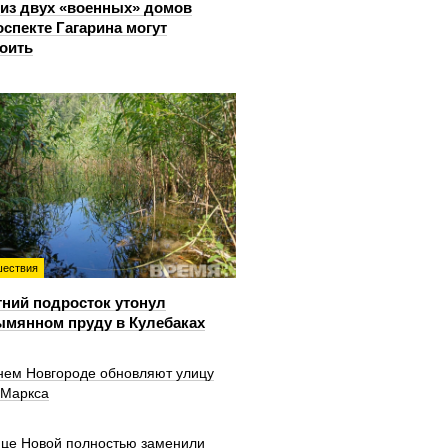
из двух «военных» домов
оспекте Гагарина могут
оить
ествия
тний подросток утонул
ымянном пруду в Кулебаках
нем Новгороде обновляют улицу
 Маркса
ице Новой полностью заменили