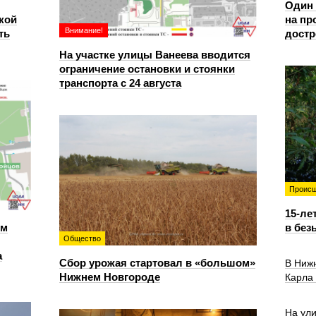
Один 
кой
на пр
Внимание!
ть
достр
На участке улицы Ванеева вводится
ограничение остановки и стоянки
транспорта с 24 августа
Происш
15-ле
ем
в без
Общество
а
Сбор урожая стартовал в «большом»
В Ниж
Нижнем Новгороде
Карла
На ул