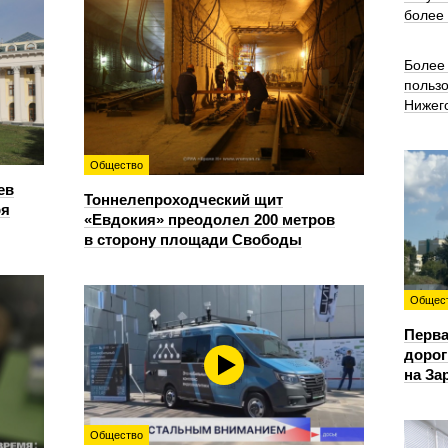
более
Более 
польз
Нижег
Общество
ев
Тоннелепроходческий щит
ря
«Евдокия» преодолел 200 метров
в сторону площади Свободы
Общес
Перва
дорог
на За
Общество