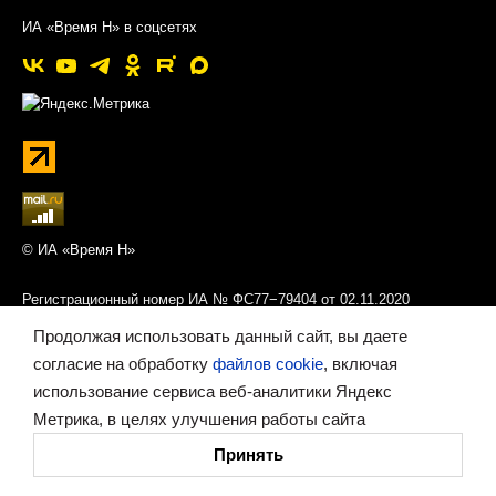
ИА «Время Н» в соцсетях
© ИА «Время Н»
Регистрационный номер ИА № ФС77−79404 от 02.11.2020
Федеральной службой по надзору в сфере связи,
Продолжая использовать данный сайт, вы даете
информационных технологий и массовых коммуникаций
согласие на обработку
файлов cookie
, включая
(Роскомнадзор)
использование сервиса веб-аналитики Яндекс
Учредитель — Правительство Нижегородской области
Метрика, в целях улучшения работы сайта
Принять
Главный редактор — Савельев Александр Михайлович