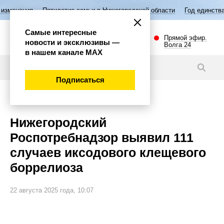
етие семьи в Нижегородской области
Год единства народов России
Самые интересные
Прямой эфир.
новости и эксклюзивы —
Волга 24
в нашем канале МАХ
Новости
Подписаться
Общество
Нижегородский
Роспотребнадзор выявил 111
случаев иксодового клещевого
боррелиоза
22 августа 2025 года, 10:07