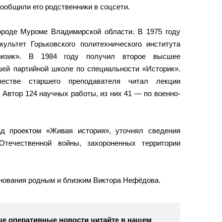
сообщили его родственники в соцсети.
ороде Муроме Владимирской области. В 1975 году
культет Горьковского политехнического института
физик». В 1984 году получил второе высшее
шей партийной школе по специальности «Историк».
стве старшего преподавателя читал лекции
Автор 124 научных работы, из них 41 — по военно-
д проектом «Живая история», уточнял сведения
течественной войны, захороненных территории
нования родным и близким Виктора Нефёдова.
е оперативные новости читайте в нашем