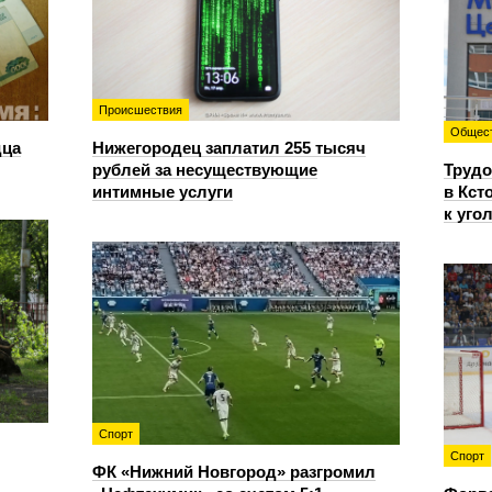
Происшествия
Общес
дца
Нижегородец заплатил 255 тысяч
рублей за несуществующие
Трудо
интимные услуги
в Кст
к уго
Спорт
Спорт
ФК «Нижний Новгород» разгромил