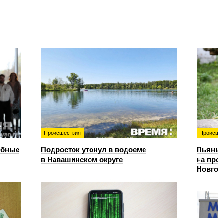
Происшествия
Происш
ебные
Подросток утонул в водоеме
Пьяны
в Навашинском округе
на пр
Новг