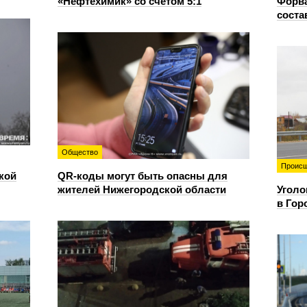
«Нефтехимик» со счетом 5:1
Форв
соста
Общество
Происш
кой
QR-коды могут быть опасны для
жителей Нижегородской области
Уголо
в Гор