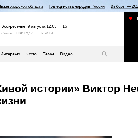
Нижегородской области
Год единства народов России
Выборы — 20
П
Воскресенье
, 9 августа
12:05
16+
Сейчас
USD
82,17
EUR
94,84
Интервью
Фото
Темы
Видео
ивой истории» Виктор Н
жизни