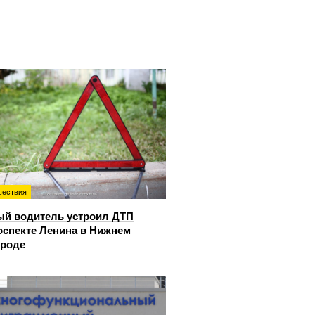
ествия
й водитель устроил ДТП
оспекте Ленина в Нижнем
ороде