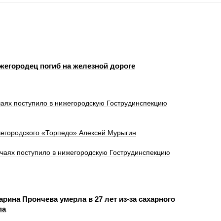
жегородец погиб на железной дороге
аях поступило в нижегородскую Гострудинспекцию
жегородского «Торпедо» Алексей Мурыгин
чаях поступило в нижегородскую Гострудинспекцию
рина Прончева умерла в 27 лет из-за сахарного
па