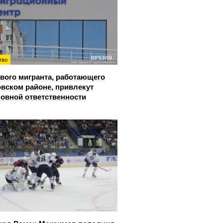
тво
вого мигранта, работающего
овском районе, привлекут
ловной ответственности