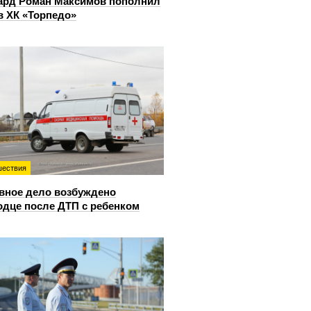
ард Роман Максимов пополнил
в ХК «Торпедо»
ествия
вное дело возбуждено
одце после ДТП с ребенком