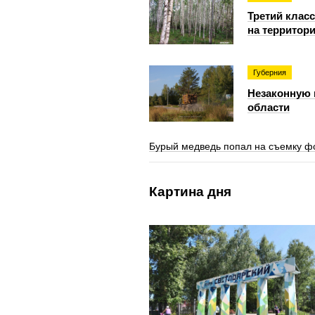
Третий клас
на территор
Губерния
Незаконную 
области
Бурый медведь попал на съемку ф
Картина дня