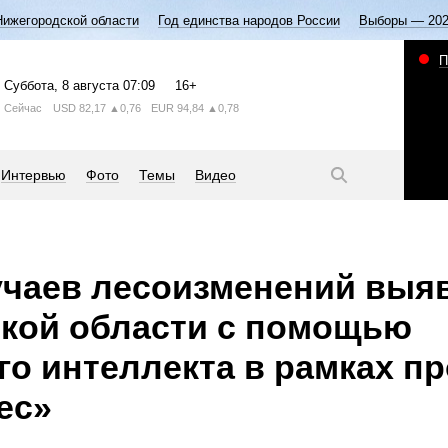
Нижегородской области
Год единства народов России
Выборы — 20
П
Суббота
, 8 августа
07:09
16+
Сейчас
USD
82,17
▲0,76
EUR
94,84
▲0,78
Интервью
Фото
Темы
Видео
учаев лесоизменений выя
кой области с помощью
го интеллекта в рамках пр
ес»