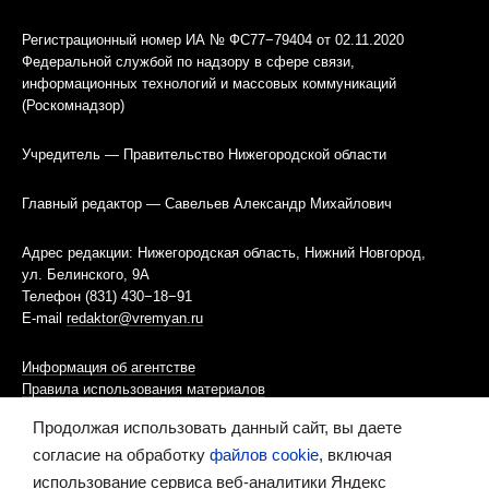
Регистрационный номер ИА № ФС77−79404 от 02.11.2020
Федеральной службой по надзору в сфере связи,
информационных технологий и массовых коммуникаций
(Роскомнадзор)
Учредитель — Правительство Нижегородской области
Главный редактор — Савельев Александр Михайлович
Адрес редакции: Нижегородская область, Нижний Новгород,
ул. Белинского, 9А
Телефон (831) 430−18−91
E-mail
redaktor@vremyan.ru
Информация об агентстве
Правила использования материалов
Продолжая использовать данный сайт, вы даете
Информационная политика использования «cookies»-файлов
согласие на обработку
файлов cookie
, включая
использование сервиса веб-аналитики Яндекс
Ресурс содержит материалы 16+