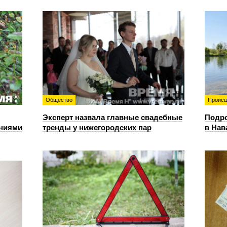
Общество
Происш
Эксперт назвала главные свадебные
Подро
ениями
тренды у нижегородских пар
в Нав