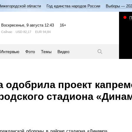
Нижегородской области
Год единства народов России
Выборы — 20
П
Воскресенье
, 9 августа
12:43
16+
Сейчас
USD
82,17
EUR
94,84
Интервью
Фото
Темы
Видео
а одобрила проект капрем
родского стадиона «Дина
гражданской обороны в районе стадиона «Динамо»