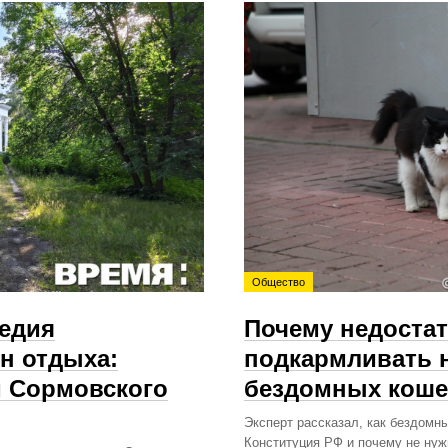
Общество
ледия
Почему недоста
н отдыха:
подкармливать 
м Сормовского
бездомных коше
Эксперт рассказал, как бездом
Конституция РФ и почему не нуж