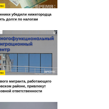
тво
ники убедили нижегородца
ить долги по налогам
тво
вого мигранта, работающего
овском районе, привлекут
ловной ответственности