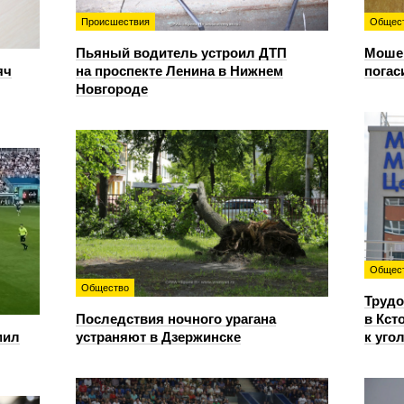
Происшествия
Общес
Пьяный водитель устроил ДТП
Мошен
яч
на проспекте Ленина в Нижнем
погас
Новгороде
Общес
Общество
Трудо
Последствия ночного урагана
в Кст
мил
устраняют в Дзержинске
к уго