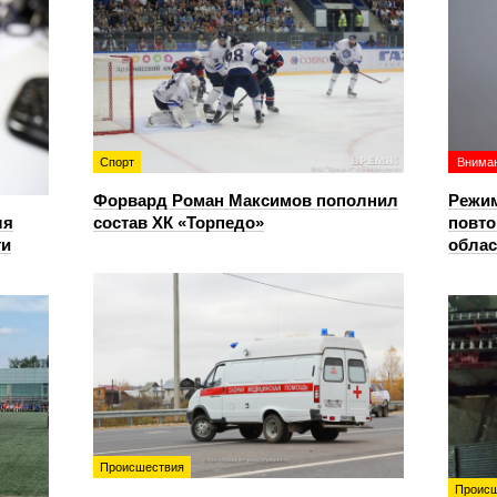
Спорт
Вниман
Форвард Роман Максимов пополнил
Режим
ля
состав ХК «Торпедо»
повто
ти
облас
Происшествия
Происш