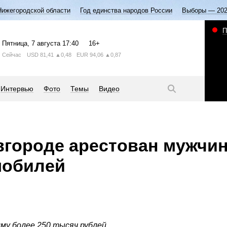
Нижегородской области
Год единства народов России
Выборы — 20
П
Пятница
, 7 августа
17:40
16+
Сейчас
USD
81,41
▲0,48
EUR
94,06
▲0,87
Интервью
Фото
Темы
Видео
городе арестован мужчин
мобилей
му более 250 тысяч рублей.