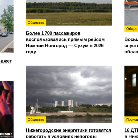
Общество
Общес
Более 1 700 пассажиров
воспользовались прямым рейсом
Восьм
Нижний Новгород — Сухум в 2026
спуст
году
облас
юджет
Общество
Происш
Нижегородские энергетики готовятся
16 ДТ
работать в условиях непогоды
в Ниж