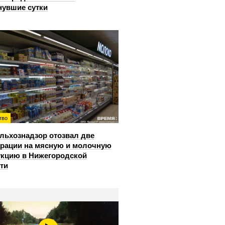
нувшие сутки
тво
льхознадзор отозвал две
рации на мясную и молочную
кцию в Нижегородской
ти