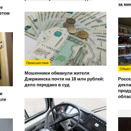
за ми
е
етом
Происшествия
Общес
Мошенники обманули жителя
Дзержинска почти на 18 млн рублей:
Россе
дело передано в суд
декла
проду
и
облас
сле