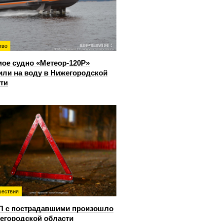
тво
ое судно «Метеор-120Р»
или на воду в Нижегородской
ти
ествия
П с пострадавшими произошло
егородской области