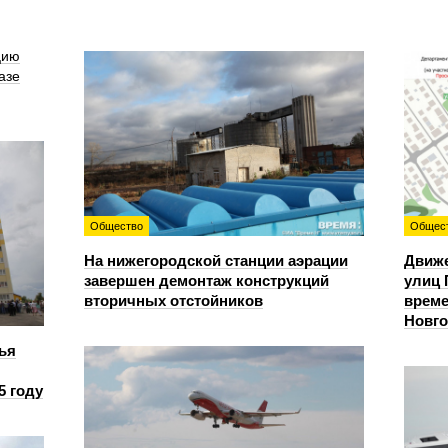
цию
азе
Общество
Общес
На нижегородской станции аэрации
Движе
завершен демонтаж конструкций
улиц 
вторичных отстойников
време
Новг
ья
5 году