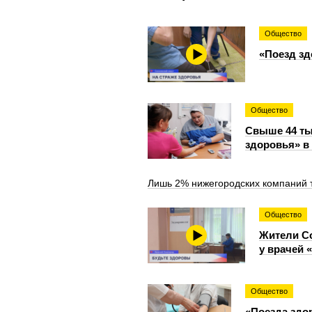
Общество
«Поезд зд
Общество
Свыше 44 ты
здоровья» в
Лишь 2% нижегородских компаний 
Общество
Жители С
у врачей 
Общество
«Поезда здо