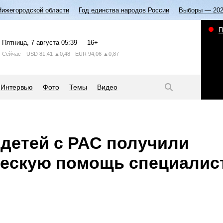
Нижегородской области
Год единства народов России
Выборы — 20
П
Пятница
, 7 августа
05:39
16+
Сейчас
USD
81,41
▲0,48
EUR
94,06
▲0,87
Интервью
Фото
Темы
Видео
 детей с РАС получили
ческую помощь специалис