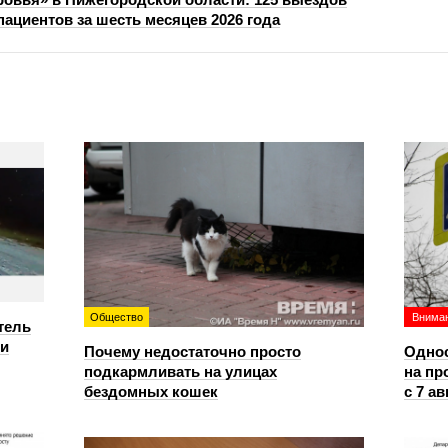
пациентов за шесть месяцев 2026 года
Общество
Вниман
тель
ри
Почему недостаточно просто
Однос
подкармливать на улицах
на пр
бездомных кошек
с 7 ав