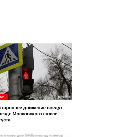
ие!
тороннее движение введут
оезде Московского шоссе
густа