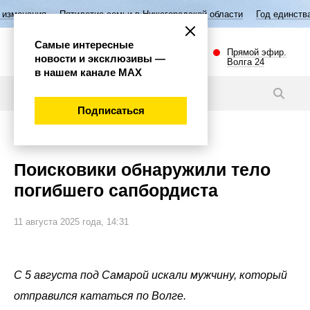
Пятилетие семьи в Нижегородской области
Год единства народов Рос
Самые интересные
Прямой эфир.
новости и эксклюзивы —
Волга 24
в нашем канале МАХ
Новости
Подписаться
Происшествия
Поисковики обнаружили тело
погибшего сапбордиста
11 августа 2025 года, 14:31
С 5 августа под Самарой искали мужчину, который
отправился кататься по Волге.