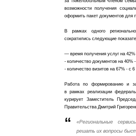
за тяжелобольным членом семь
возможности получения социал
оформить пакет документов для 
В рамках одного региональн
сократились следующие показате
—
время получения услуг на 42
-
количество документов на 40%
-
-
количество визитов на 67%
-
с 6
Работа по формированию и за
в рамках реализации федераль
курирует Заместитель Предсе
Правительства Дмитрий Григорен
«Региональные серви
решать их вопросы быст