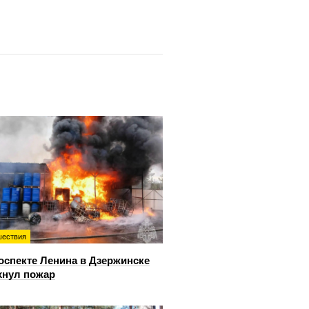
ествия
оспекте Ленина в Дзержинске
хнул пожар