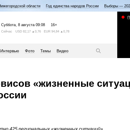
Нижегородской области
Год единства народов России
Выборы — 20
П
Суббота
, 8 августа
09:08
16+
Сейчас
USD
82,17
▲0,76
EUR
94,84
▲0,78
Интервью
Фото
Темы
Видео
рвисов «жизненные ситуа
оссии
упно 425 региональных «жизненных ситуаций».