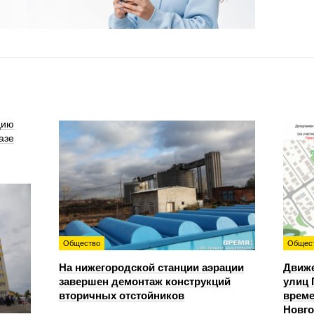
цию
азе
Общество
Общес
На нижегородской станции аэрации
Движе
завершен демонтаж конструкций
улиц 
вторичных отстойников
време
Новг