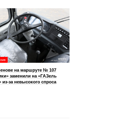
юзив
енове на маршруте № 107
ки» заменили на «ГАЗель
 из‑за невысокого спроса