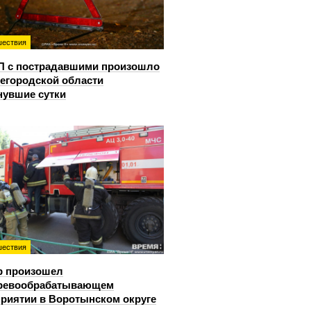
ествия
П с пострадавшими произошло
егородской области
нувшие сутки
ествия
р произошел
еревообрабатывающем
риятии в Воротынском округе