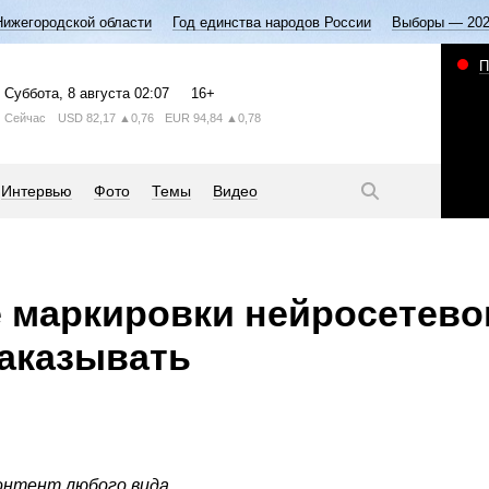
Нижегородской области
Год единства народов России
Выборы — 20
П
Суббота
, 8 августа
02:07
16+
Сейчас
USD
82,17
▲0,76
EUR
94,84
▲0,78
Интервью
Фото
Темы
Видео
е маркировки нейросетево
аказывать
онтент любого вида.