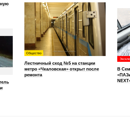
чную
Общество
Экскл
Лестничный сход №5 на станции
метро «Чкаловская» открыт после
В Сем
ремонта
«ПАЗи
NEXT»
тель
ри