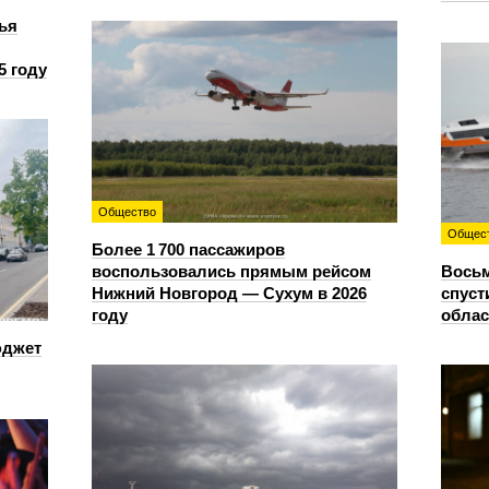
ья
5 году
Общество
Общес
Более 1 700 пассажиров
воспользовались прямым рейсом
Восьм
Нижний Новгород — Сухум в 2026
спуст
году
облас
юджет