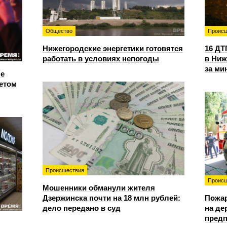
Общество
Происш
Нижегородские энергетики готовятся
16 ДТ
работать в условиях непогоды
в Ниж
за ми
е
етом
Происшествия
Происш
Мошенники обманули жителя
Дзержинска почти на 18 млн рублей:
Пожа
дело передано в суд
на д
предп