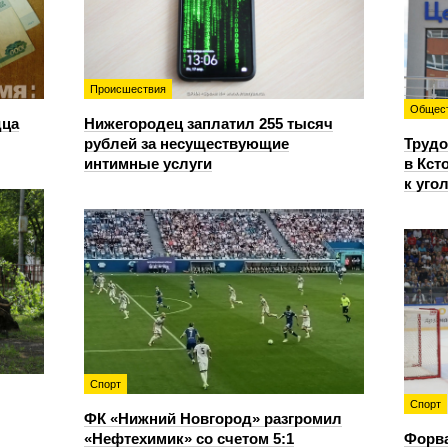
Происшествия
Общес
дца
Нижегородец заплатил 255 тысяч
рублей за несуществующие
Трудо
интимные услуги
в Кст
к уго
Спорт
Спорт
ФК «Нижний Новгород» разгромил
«Нефтехимик» со счетом 5:1
Форв