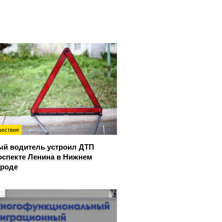
ествия
й водитель устроил ДТП
оспекте Ленина в Нижнем
ороде