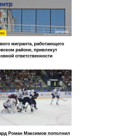
тво
вого мигранта, работающего
овском районе, привлекут
ловной ответственности
ард Роман Максимов пополнил