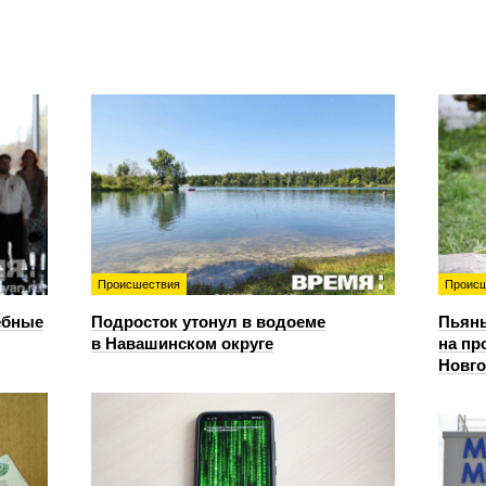
Происшествия
Происш
ебные
Подросток утонул в водоеме
Пьяны
в Навашинском округе
на пр
Новг