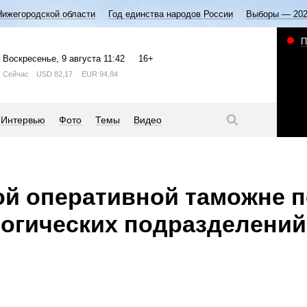
Нижегородской области
Год единства народов России
Выборы — 20
П
Воскресенье
, 9 августа
11:42
16+
Сейчас
USD
82,17
EUR
94,84
Интервью
Фото
Темы
Видео
й оперативной таможне п
огических подразделений