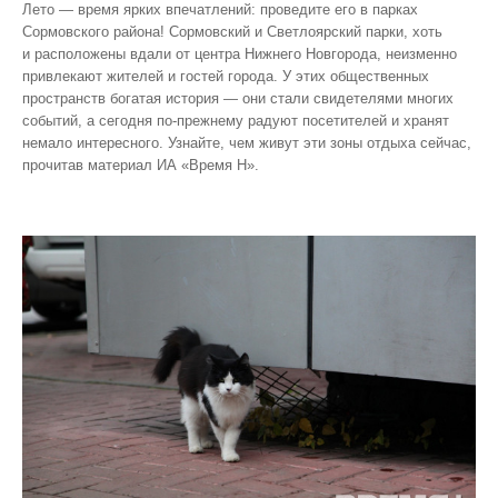
Лето — время ярких впечатлений: проведите его в парках
Сормовского района! Сормовский и Светлоярский парки, хоть
и расположены вдали от центра Нижнего Новгорода, неизменно
привлекают жителей и гостей города. У этих общественных
пространств богатая история — они стали свидетелями многих
событий, а сегодня по‑прежнему радуют посетителей и хранят
немало интересного. Узнайте, чем живут эти зоны отдыха сейчас,
прочитав материал ИА «Время Н».