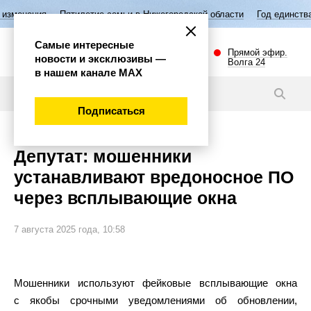
Пятилетие семьи в Нижегородской области
Год единства народов Р
Самые интересные
Прямой эфир.
новости и эксклюзивы —
Волга 24
в нашем канале МАХ
Новости
Подписаться
Депутат: мошенники
устанавливают вредоносное ПО
через всплывающие окна
7 августа 2025 года, 10:58
Мошенники используют фейковые всплывающие окна
с якобы срочными уведомлениями об обновлении,