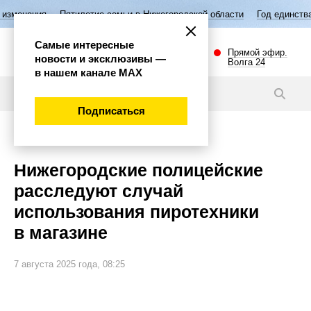
Пятилетие семьи в Нижегородской области
Год единства народов Р
Самые интересные
Прямой эфир.
новости и эксклюзивы —
Волга 24
в нашем канале МАХ
Новости
Подписаться
Происшествия
Нижегородские полицейские
расследуют случай
использования пиротехники
в магазине
7 августа 2025 года, 08:25