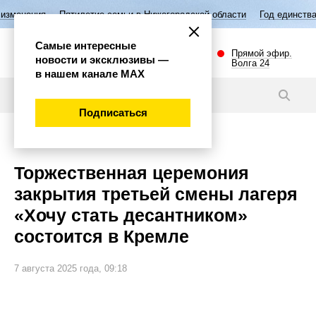
ятилетие семьи в Нижегородской области
Год единства народов Росс
Самые интересные
Прямой эфир.
новости и эксклюзивы —
Волга 24
в нашем канале МАХ
Новости
Подписаться
Общество
Торжественная церемония
закрытия третьей смены лагеря
«Хочу стать десантником»
состоится в Кремле
7 августа 2025 года, 09:18