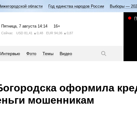
Нижегородской области
Год единства народов России
Выборы — 20
П
Пятница
, 7 августа
14:14
16+
Сейчас
USD
81,41
▲0,48
EUR
94,06
▲0,87
Интервью
Фото
Темы
Видео
Богородска оформила кр
еньги мошенникам