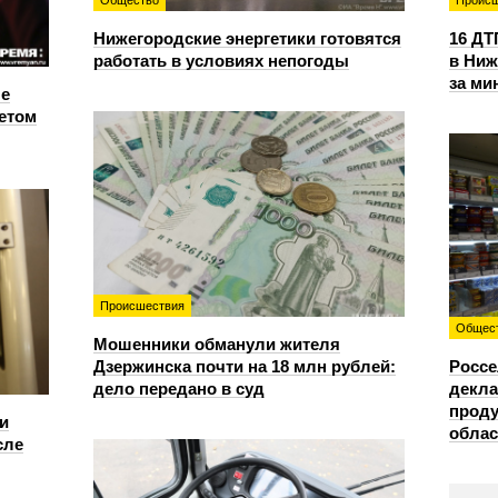
Общество
Происш
Нижегородские энергетики готовятся
16 ДТ
работать в условиях непогоды
в Ниж
за ми
е
етом
Происшествия
Общес
Мошенники обманули жителя
Дзержинска почти на 18 млн рублей:
Россе
дело передано в суд
декла
проду
и
облас
сле