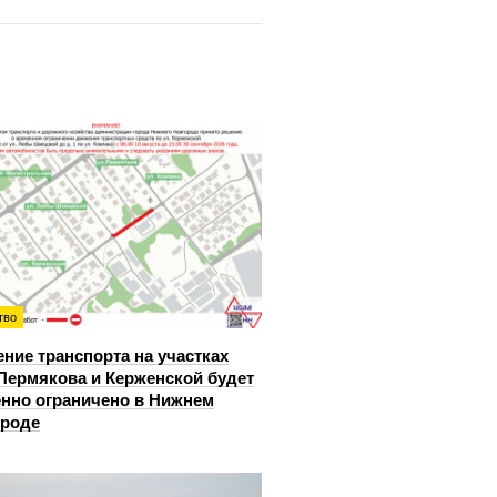
тво
ние транспорта на участках
Пермякова и Керженской будет
нно ограничено в Нижнем
ороде