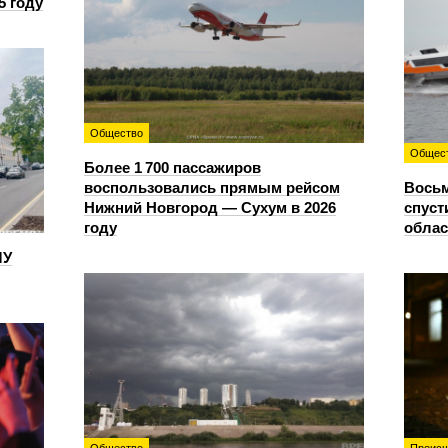
5 году
Общество
Общес
Более 1 700 пассажиров
воспользовались прямым рейсом
Восьм
Нижний Новгород — Сухум в 2026
спуст
году
облас
ЛУ