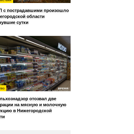
ествия
П с пострадавшими произошло
егородской области
нувшие сутки
тво
льхознадзор отозвал две
рации на мясную и молочную
кцию в Нижегородской
ти