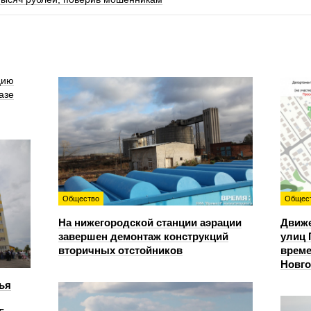
цию
азе
Общество
Общес
На нижегородской станции аэрации
Движе
завершен демонтаж конструкций
улиц 
вторичных отстойников
време
Новг
ья