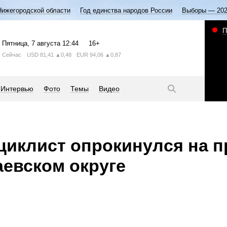
Нижегородской области
Год единства народов России
Выборы — 20
П
Пятница
, 7 августа
12:44
16+
Сейчас
USD
81,41
▲0,48
EUR
94,06
▲0,87
Интервью
Фото
Темы
Видео
иклист опрокинулся на п
аевском округе