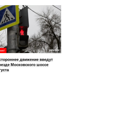
ие!
тороннее движение введут
оезде Московского шоссе
густа