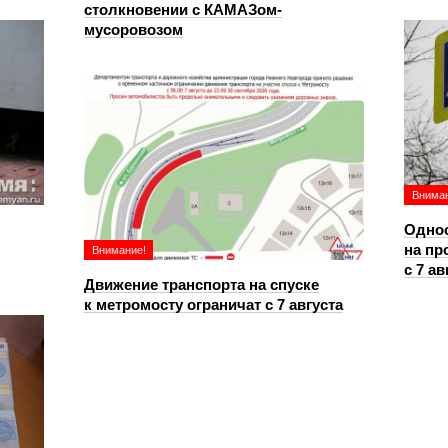
столкновении с КАМАЗом-
мусоровозом
Вниман
Однос
на пр
Внимание!
с 7 ав
Движение транспорта на спуске
к метромосту ограничат с 7 августа