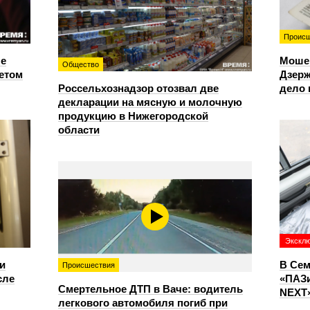
Происш
е
Моше
Общество
етом
Дзерж
Россельхознадзор отозвал две
дело 
декларации на мясную и молочную
продукцию в Нижегородской
области
Экскл
и
В Сем
Происшествия
сле
«ПАЗи
Смертельное ДТП в Ваче: водитель
NEXT»
легкового автомобиля погиб при