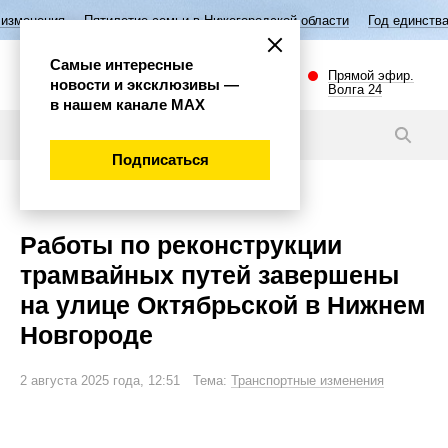
илетие семьи в Нижегородской области
Год единства народов России
Самые интересные
Прямой эфир.
новости и эксклюзивы —
Волга 24
в нашем канале МАХ
Новости
Подписаться
Внимание!
Работы по реконструкции
трамвайных путей завершены
на улице Октябрьской в Нижнем
Новгороде
2 августа 2025 года, 12:51 Тема:
Транспортные изменения