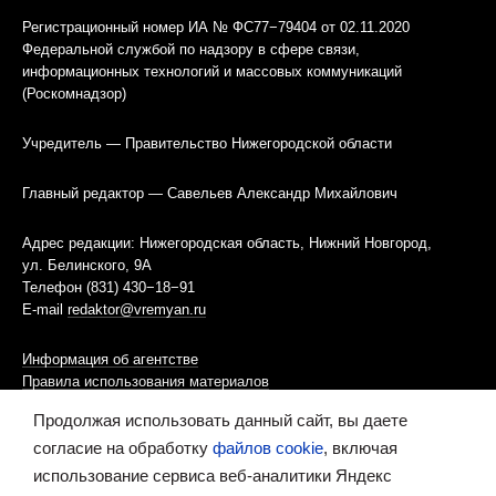
Регистрационный номер ИА № ФС77−79404 от 02.11.2020
Федеральной службой по надзору в сфере связи,
информационных технологий и массовых коммуникаций
(Роскомнадзор)
Учредитель — Правительство Нижегородской области
Главный редактор — Савельев Александр Михайлович
Адрес редакции: Нижегородская область, Нижний Новгород,
ул. Белинского, 9А
Телефон (831) 430−18−91
E-mail
redaktor@vremyan.ru
Информация об агентстве
Правила использования материалов
Продолжая использовать данный сайт, вы даете
Информационная политика использования «cookies»-файлов
согласие на обработку
файлов cookie
, включая
использование сервиса веб-аналитики Яндекс
Ресурс содержит материалы 16+