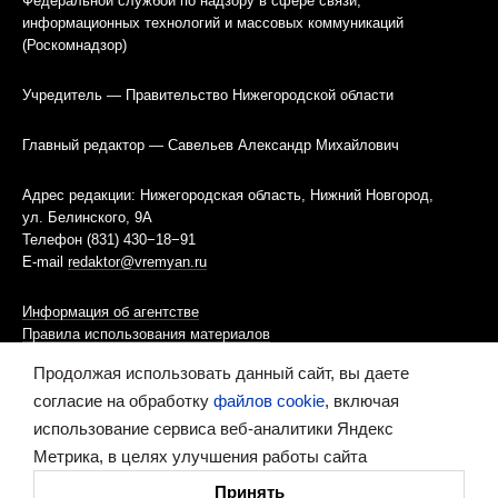
Федеральной службой по надзору в сфере связи,
информационных технологий и массовых коммуникаций
(Роскомнадзор)
Учредитель — Правительство Нижегородской области
Главный редактор — Савельев Александр Михайлович
Адрес редакции: Нижегородская область, Нижний Новгород,
ул. Белинского, 9А
Телефон (831) 430−18−91
E-mail
redaktor@vremyan.ru
Информация об агентстве
Правила использования материалов
Продолжая использовать данный сайт, вы даете
Информационная политика использования «cookies»-файлов
согласие на обработку
файлов cookie
, включая
использование сервиса веб-аналитики Яндекс
Ресурс содержит материалы 16+
Метрика, в целях улучшения работы сайта
Сделано в digital-агентстве
Принять