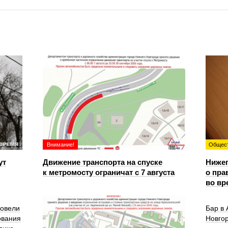
Внимание!
Общес
ут
Движение транспорта на спуске
Ниже
к метромосту ограничат с 7 августа
о пра
во вр
ровели
Бар в
ования
Новго