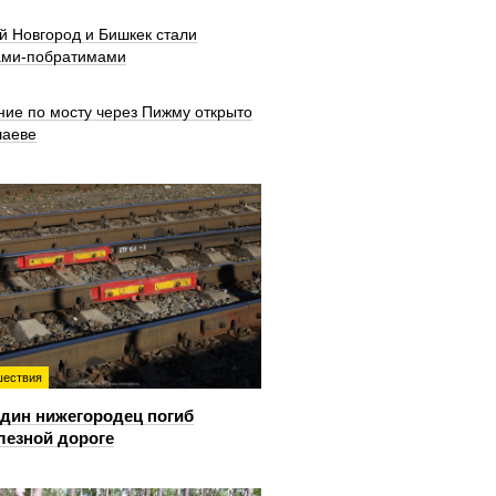
й Новгород и Бишкек стали
ами-побратимами
ние по мосту через Пижму открыто
шаеве
ествия
дин нижегородец погиб
лезной дороге