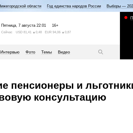
Нижегородской области
Год единства народов России
Выборы — 20
П
Пятница
, 7 августа
22:01
16+
Сейчас
USD
81,41
▲0,48
EUR
94,06
▲0,87
Интервью
Фото
Темы
Видео
е пенсионеры и льготник
авовую консультацию