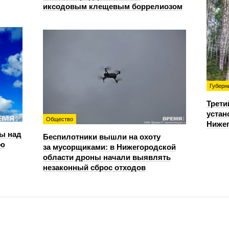
иксодовым клещевым боррелиозом
Губерн
Трети
устан
Общество
Нижег
ы над
Беспилотники вышли на охоту
ью
за мусорщиками: в Нижегородской
области дроны начали выявлять
незаконный сброс отходов