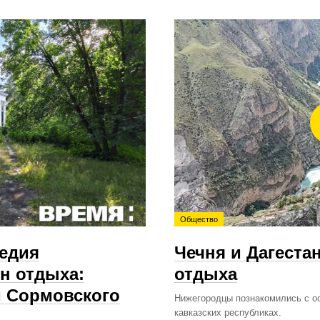
Общество
ледия
Чечня и Дагеста
н отдыха:
отдыха
м Сормовского
Нижегородцы познакомились с о
кавказских республиках.