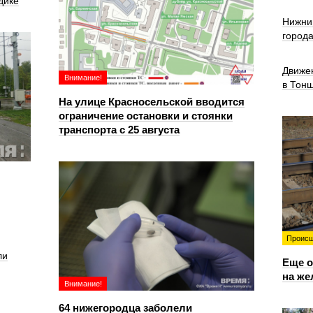
дике
Нижни
город
Движе
Внимание!
в Тон
На улице Красносельской вводится
ограничение остановки и стоянки
транспорта с 25 августа
Происш
ли
Еще о
на же
Внимание!
64 нижегородца заболели