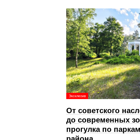
Эксклюзив
От советского нас
до современных зо
прогулка по парка
района