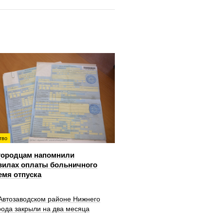
тво
городцам напомнили
вилах оплаты больничного
емя отпуска
 Автозаводском районе Нижнего
рода закрыли на два месяца