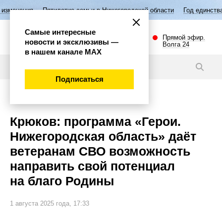
ятилетие семьи в Нижегородской области
Год единства народов Росс
Самые интересные
Прямой эфир.
новости и эксклюзивы —
Волга 24
в нашем канале МАХ
Видео
Подписаться
Общество
Крюков: программа «Герои.
Нижегородская область» даёт
ветеранам СВО возможность
направить свой потенциал
на благо Родины
1 августа 2025 года, 17:33