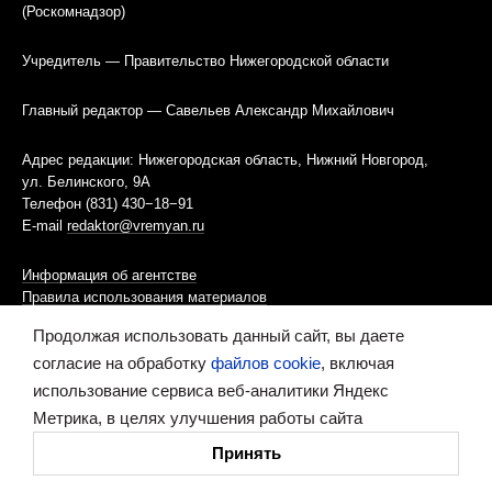
(Роскомнадзор)
Учредитель — Правительство Нижегородской области
Главный редактор — Савельев Александр Михайлович
Адрес редакции: Нижегородская область, Нижний Новгород,
ул. Белинского, 9А
Телефон (831) 430−18−91
E-mail
redaktor@vremyan.ru
Информация об агентстве
Правила использования материалов
Продолжая использовать данный сайт, вы даете
Информационная политика использования «cookies»-файлов
согласие на обработку
файлов cookie
, включая
использование сервиса веб-аналитики Яндекс
Ресурс содержит материалы 16+
Метрика, в целях улучшения работы сайта
Сделано в digital-агентстве
Принять