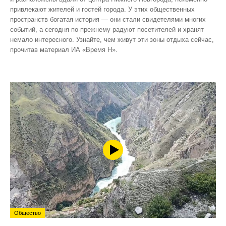
привлекают жителей и гостей города. У этих общественных
пространств богатая история — они стали свидетелями многих
событий, а сегодня по‑прежнему радуют посетителей и хранят
немало интересного. Узнайте, чем живут эти зоны отдыха сейчас,
прочитав материал ИА «Время Н».
Общество