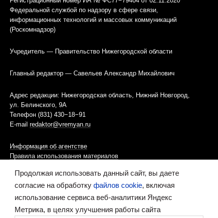
Регистрационный номер ИА № ФС77−79404 от 02.11.2020
Федеральной службой по надзору в сфере связи,
информационных технологий и массовых коммуникаций
(Роскомнадзор)
Учредитель — Правительство Нижегородской области
Главный редактор — Савельев Александр Михайлович
Адрес редакции: Нижегородская область, Нижний Новгород,
ул. Белинского, 9А
Телефон (831) 430−18−91
E-mail
redaktor@vremyan.ru
Информация об агентстве
Правила использования материалов
Продолжая использовать данный сайт, вы даете
Информационная политика использования «cookies»-файлов
согласие на обработку
файлов cookie
, включая
использование сервиса веб-аналитики Яндекс
Ресурс содержит материалы 16+
Метрика, в целях улучшения работы сайта