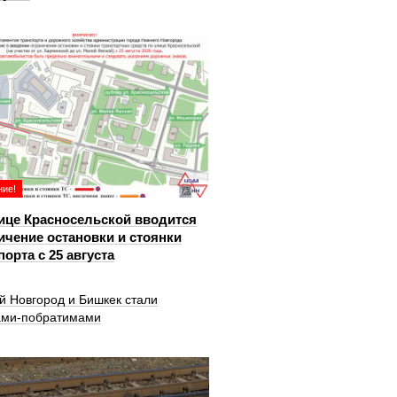
ие!
ице Красносельской вводится
ичение остановки и стоянки
порта с 25 августа
й Новгород и Бишкек стали
ами-побратимами