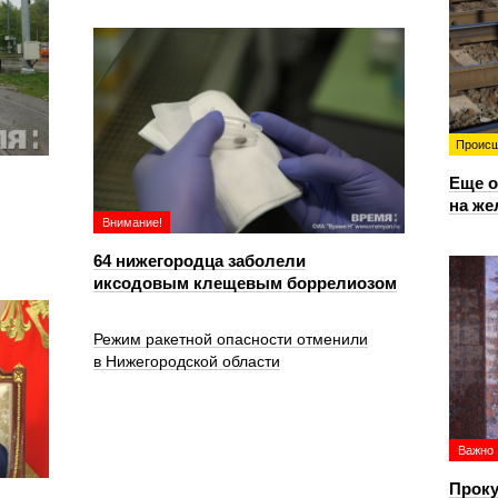
Происш
Еще о
на же
Внимание!
64 нижегородца заболели
иксодовым клещевым боррелиозом
Режим ракетной опасности отменили
в Нижегородской области
Важно
Проку