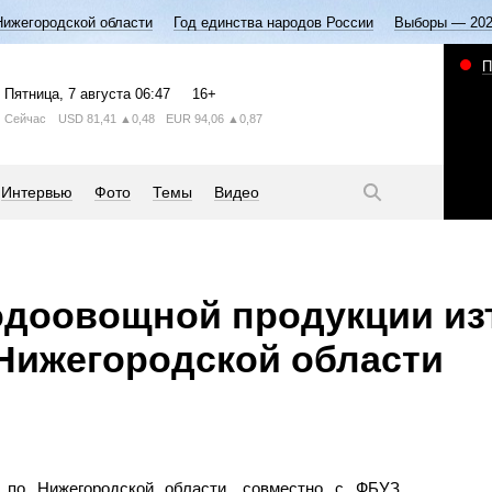
Нижегородской области
Год единства народов России
Выборы — 20
П
Пятница
, 7 августа
06:47
16+
Сейчас
USD
81,41
▲0,48
EUR
94,06
▲0,87
Интервью
Фото
Темы
Видео
одоовощной продукции и
 Нижегородской области
а по Нижегородской области, совместно с ФБУЗ