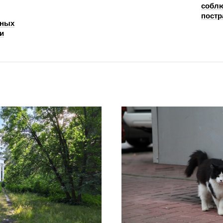
соблю
постр
нных
и