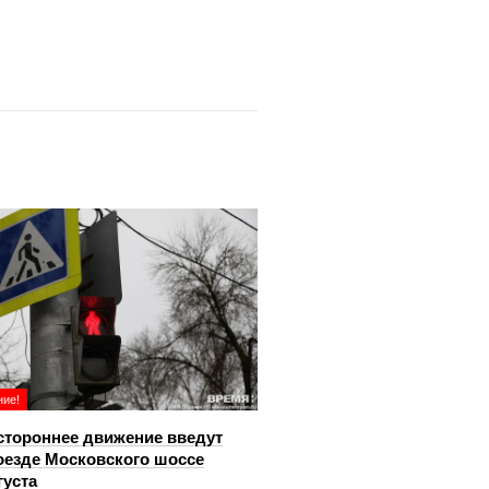
ие!
тороннее движение введут
оезде Московского шоссе
густа