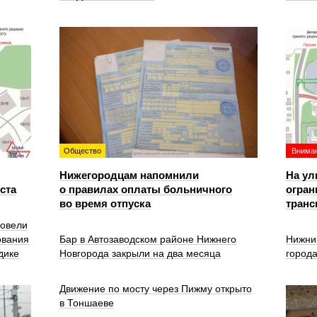
Общество
Вниман
Нижегородцам напомнили
На ул
уста
о правилах оплаты больничного
огран
во время отпуска
транс
ровели
ования
Бар в Автозаводском районе Нижнего
Нижни
дике
Новгорода закрыли на два месяца
город
Движение по мосту через Пижму открыто
в Тоншаеве