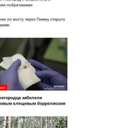
ами-побратимами
ние по мосту через Пижму открыто
шаеве
ие!
жегородца заболели
довым клещевым боррелиозом