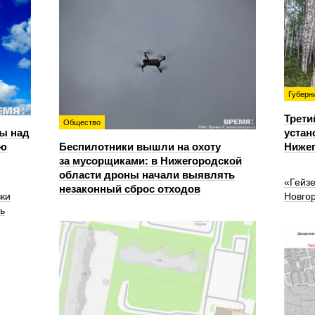
Губерн
Трети
Общество
ы над
устан
ью
Беспилотники вышли на охоту
Нижег
за мусорщиками: в Нижегородской
области дроны начали выявлять
«Гейз
незаконный сброс отходов
вки
Новго
ь