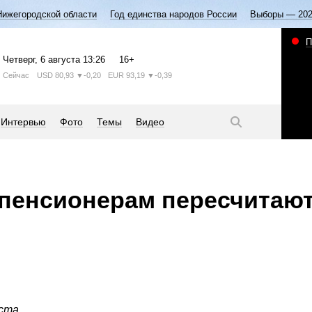
Нижегородской области
Год единства народов России
Выборы — 20
П
Четверг
, 6 августа
13:26
16+
Сейчас
USD
80,93
▼-0,20
EUR
93,19
▼-0,39
Интервью
Фото
Темы
Видео
пенсионерам пересчитают
ста.