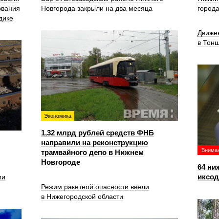
ования
Новгорода закрыли на два месяца
город
дике
Движе
в Тон
Экономика
1,32 млрд рублей средств ФНБ
направили на реконструкцию
Вниман
трамвайного депо в Нижнем
Новгороде
64 ни
иксо
ли
Режим ракетной опасности ввели
в Нижегородской области