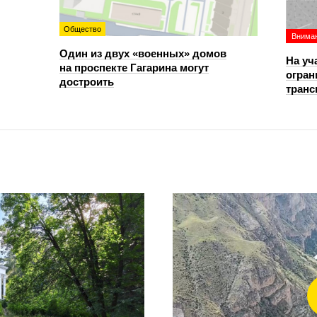
Общество
Вниман
Один из двух «военных» домов
На уч
на проспекте Гагарина могут
огран
достроить
транс