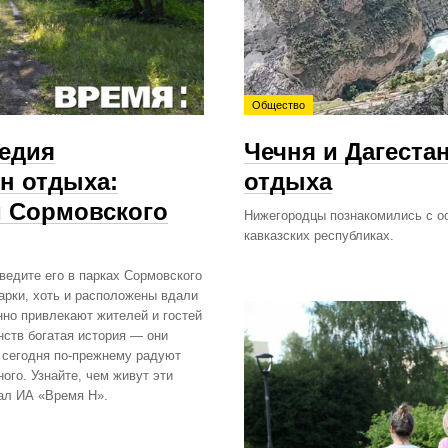
Общество
ледия
Чечня и Дагеста
н отдыха:
отдыха
м Сормовского
Нижегородцы познакомились с о
кавказских республиках.
ведите его в парках Сормовского
арки, хоть и расположены вдали
нно привлекают жителей и гостей
нств богатая история — они
 сегодня по‑прежнему радуют
ого. Узнайте, чем живут эти
иал ИА «Время Н».