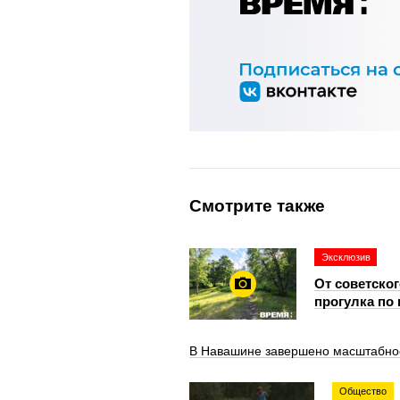
Смотрите также
Эксклюзив
От советско
прогулка по
В Навашине завершено масштабное 
Общество