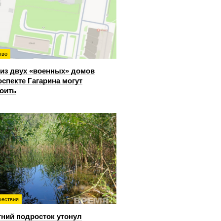
тво
из двух «военных» домов
оспекте Гагарина могут
оить
ествия
тний подросток утонул