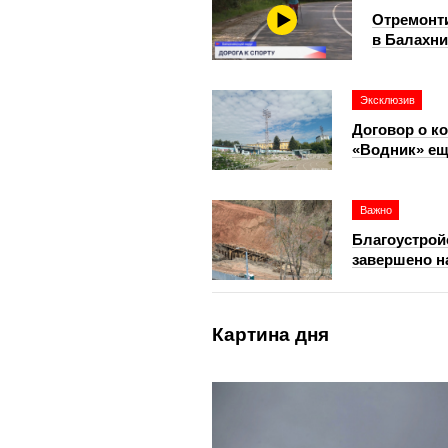
Отремонти
в Балахни
Эксклюзив
Договор о к
«Водник» ещ
Важно
Благоустрой
завершено н
Картина дня