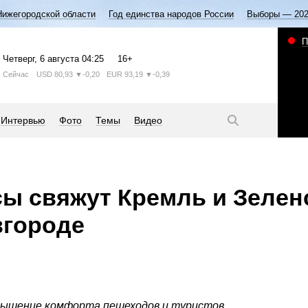
Нижегородской области
Год единства народов России
Выборы — 20
П
Четверг
, 6 августа
04:25
16+
Сейчас
USD
80,93
▼-0,20
EUR
93,19
▼-0,39
Интервью
Фото
Темы
Видео
ы свяжут Кремль и Зелен
вгороде
овышение комфорта пешеходов и туристов.