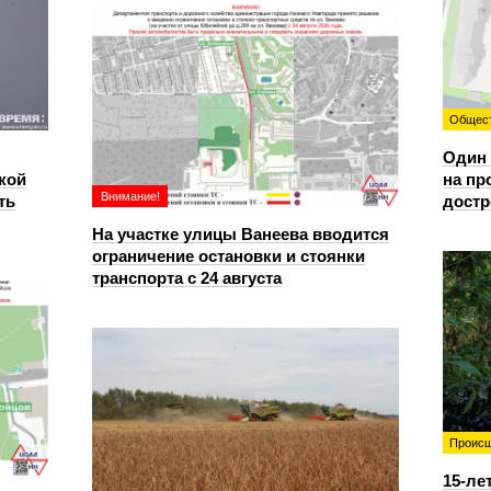
Общес
Один 
кой
на пр
Внимание!
ть
достр
На участке улицы Ванеева вводится
ограничение остановки и стоянки
транспорта с 24 августа
Происш
15-ле