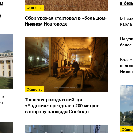
ем
в без
Общество
а
Сбор урожая стартовал в «большом»
В Ниж
Нижнем Новгороде
Карла
На ул
более
Более 
польз
Нижег
Общество
ев
Тоннелепроходческий щит
ря
«Евдокия» преодолел 200 метров
в сторону площади Свободы
Общес