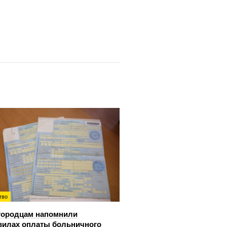
тво
городцам напомнили
вилах оплаты больничного