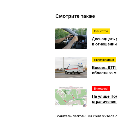
Смотрите также
Общество
Двенадцать 
в отношении
Происшествия
Восемь ДТП 
области за 
Внимание!
На улице По
ограничения 
Водитель легковушки сбил жителя 