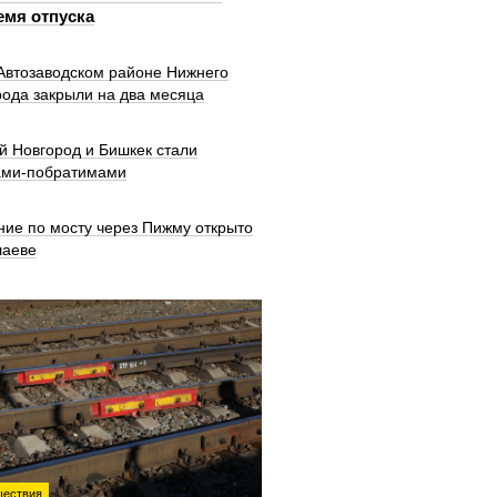
емя отпуска
 Автозаводском районе Нижнего
рода закрыли на два месяца
й Новгород и Бишкек стали
ами-побратимами
ние по мосту через Пижму открыто
шаеве
ествия