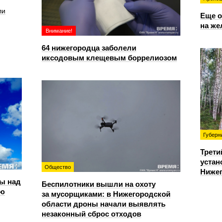
ли
Еще о
на же
Внимание!
64 нижегородца заболели
иксодовым клещевым боррелиозом
Губерн
Трети
устан
Общество
Нижег
ы над
Беспилотники вышли на охоту
ью
за мусорщиками: в Нижегородской
области дроны начали выявлять
незаконный сброс отходов