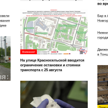
во вр
ровели
Бар в
ования
Новго
дике
Нижни
город
Движе
Внимание!
в Тон
На улице Красносельской вводится
ограничение остановки и стоянки
транспорта с 25 августа
Происш