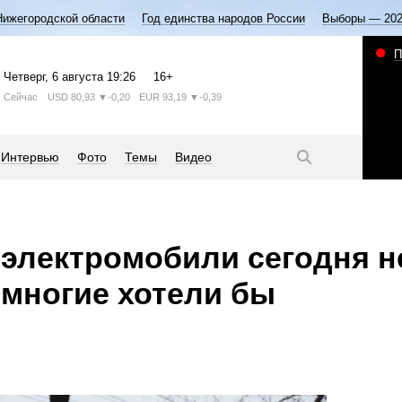
Нижегородской области
Год единства народов России
Выборы — 20
П
Четверг
, 6 августа
19:26
16+
Сейчас
USD
80,93
▼-0,20
EUR
93,19
▼-0,39
Интервью
Фото
Темы
Видео
 электромобили сегодня н
 многие хотели бы