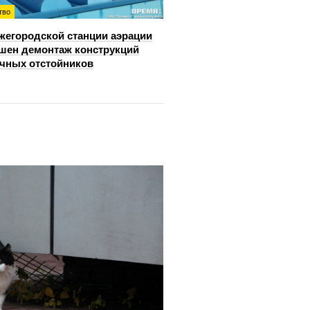
тво
жегородской станции аэрации
шен демонтаж конструкций
чных отстойников