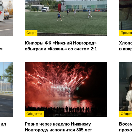
Спорт
Происш
Юниоры ФК «Нижний Новгород»
Хлопо
ом
обыграли «Казань» со счетом 2:1
в ква
Общество
Общес
пил
Ровно через неделю Нижнему
Восем
Новгороду исполнится 805 лет
прохо