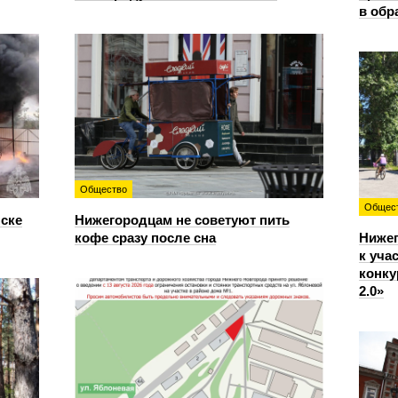
в обр
Общество
Общес
нске
Нижегородцам не советуют пить
кофе сразу после сна
Ниже
к уча
конку
2.0»