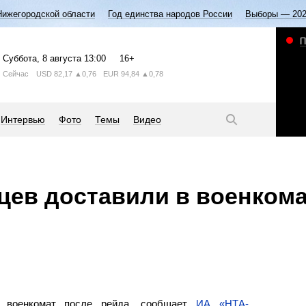
Нижегородской области
Год единства народов России
Выборы — 20
П
Суббота
, 8 августа
13:00
16+
Сейчас
USD
82,17
▲0,76
EUR
94,84
▲0,78
Интервью
Фото
Темы
Видео
цев доставили в военкома
в военкомат после рейда, сообщает
ИА «НТА-