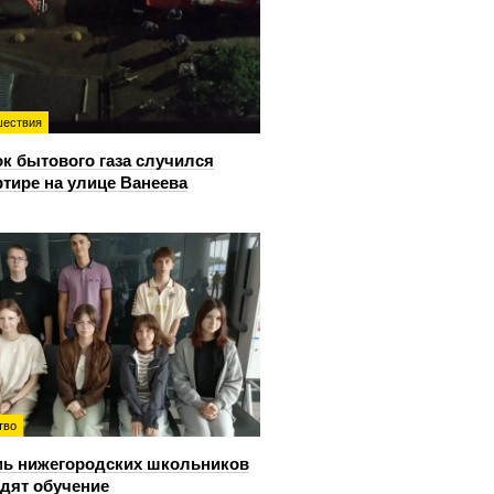
ествия
к бытового газа случился
ртире на улице Ванеева
тво
ь нижегородских школьников
дят обучение