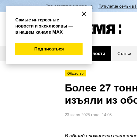
Транспортные изменения
Пятилетие семьи в 
Самые интересные
новости и эксклюзивы —
в нашем канале МАХ
Подписаться
Новости
Статьи
Общество
Более 27 тон
изъяли из об
23 июля 2025 года, 14:03
В общей сложности специалис