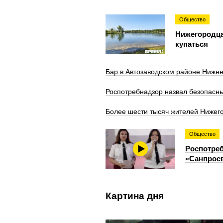
Общество
Нижегородца
купаться
Бар в Автозаводском районе Нижне
Роспотребнадзор назвал безопасны
Более шести тысяч жителей Нижего
Общество
Роспотреб
«Санпросв
Картина дня