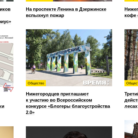
иков
На проспекте Ленина в Дзержинске
Нижег
вспыхнул пожар
кофе 
риус»
Общество
Общес
Нижегородцев приглашают
Трети
к участию во Всероссийском
дейст
ки
конкурсе «Блогеры благоустройства
лесах
2.0»