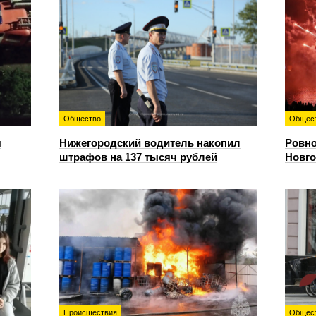
Общество
Общес
я
Нижегородский водитель накопил
Ровно
штрафов на 137 тысяч рублей
Новго
Происшествия
Общес