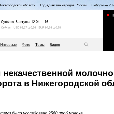
Нижегородской области
Год единства народов России
Выборы — 20
П
Суббота
, 8 августа
12:04
16+
Сейчас
USD
82,17
▲0,76
EUR
94,84
▲0,78
Интервью
Фото
Темы
Видео
н некачественной молочн
орота в Нижегородской об
тами было исследовано 2560 проб молока