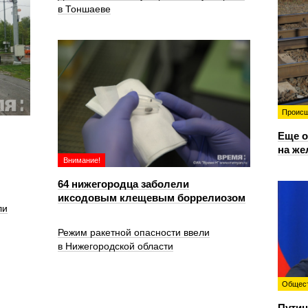
в Тоншаеве
Происш
Еще о
на же
Внимание!
64 нижегородца заболели
иксодовым клещевым боррелиозом
ли
Режим ракетной опасности ввели
в Нижегородской области
Общес
Путин