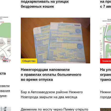
подкармливать на улицах
на пр
бездомных кошек
с 7 ав
Общество
Вниман
Нижегородцам напомнили
На ул
уста
о правилах оплаты больничного
огран
во время отпуска
транс
ровели
ования
Бар в Автозаводском районе Нижнего
Нижни
дике
Новгорода закрыли на два месяца
город
Движение по мосту через Пижму открыто