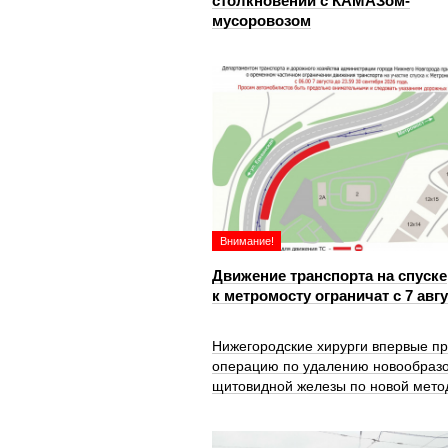
столкновении с КАМАЗом-
мусоровозом
Внимание!
Движение транспорта на спуске
к метромосту ограничат с 7 авг
Нижегородские хирурги впервые п
операцию по удалению новообраз
щитовидной железы по новой мето