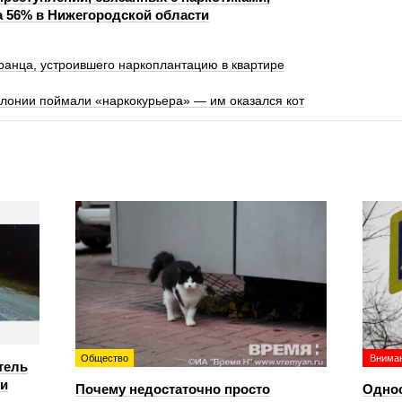
а 56% в Нижегородской области
анца, устроившего наркоплантацию в квартире
колонии поймали «наркокурьера» — им оказался кот
Общество
Вниман
тель
ри
Почему недостаточно просто
Однос