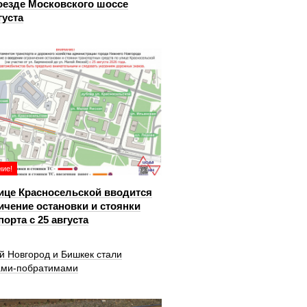
оезде Московского шоссе
густа
ие!
ице Красносельской вводится
ичение остановки и стоянки
порта с 25 августа
й Новгород и Бишкек стали
ами-побратимами