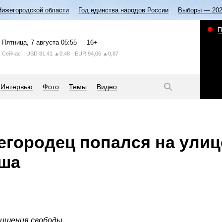
Нижегородской области
Год единства народов России
Выборы — 20
П
Пятница
, 7 августа
05:55
16+
Сейчас
USD
81,41
▲0,48
EUR
94,06
▲0,87
Интервью
Фото
Темы
Видео
городец попался на улиц
иша
лишения свободы.