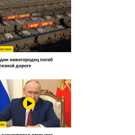
ествия
дин нижегородец погиб
лезной дороге
тво
 анонсировал открытие