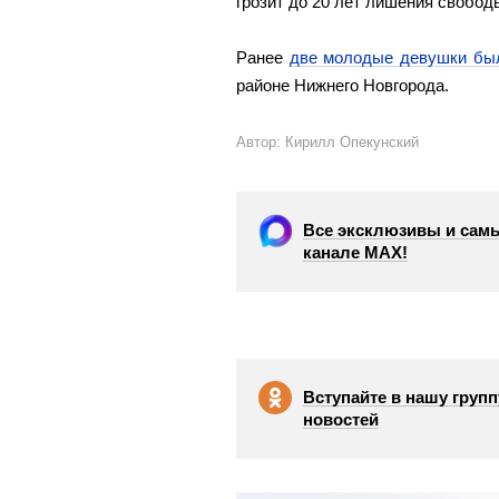
грозит до 20 лет лишения свобод
Ранее
две молодые девушки бы
районе Нижнего Новгорода.
Автор: Кирилл Опекунский
Все эксклюзивы и самы
канале МАХ!
Вступайте в нашу групп
новостей