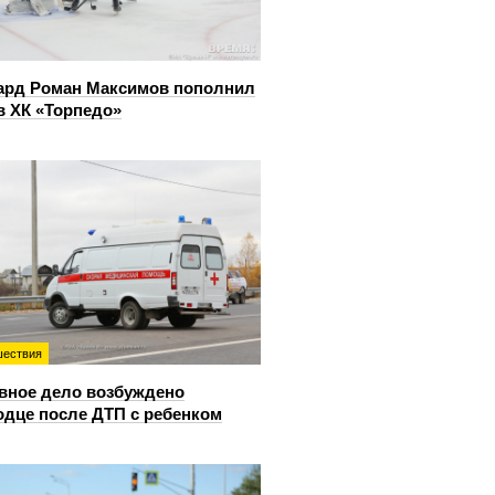
ард Роман Максимов пополнил
в ХК «Торпедо»
ествия
вное дело возбуждено
одце после ДТП с ребенком