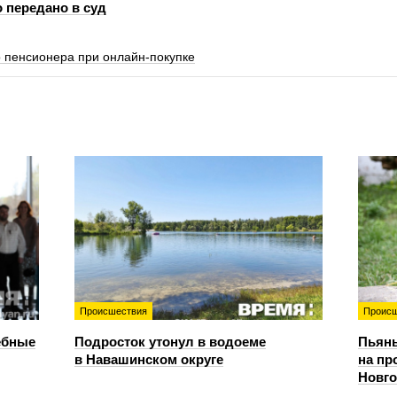
 передано в суд
 пенсионера при онлайн-покупке
Происшествия
Происш
ебные
Подросток утонул в водоеме
Пьяны
в Навашинском округе
на пр
Новг