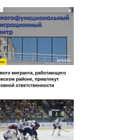
тво
вого мигранта, работающего
овском районе, привлекут
ловной ответственности