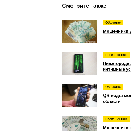
Смотрите также
Общество
Мошенники у
Происшествия
Нижегородец
интимные ус
Общество
QR-коды мог
области
Происшествия
Мошенники о