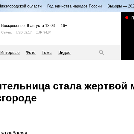
Нижегородской области
Год единства народов России
Выборы — 20
П
Воскресенье
, 9 августа
12:03
16+
Сейчас
USD
82,17
EUR
94,84
Интервью
Фото
Темы
Видео
ительница стала жертвой
вгороде
 по работе».