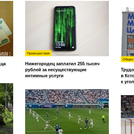
Происшествия
Общес
дца
Нижегородец заплатил 255 тысяч
рублей за несуществующие
Трудо
интимные услуги
в Кст
к уго