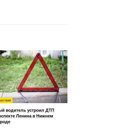
ествия
й водитель устроил ДТП
оспекте Ленина в Нижнем
ороде