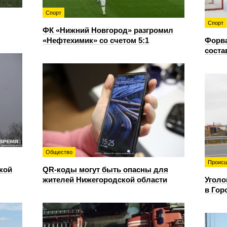
Спорт
Спорт
ФК «Нижний Новгород» разгромил
«Нефтехимик» со счетом 5:1
Форв
соста
Общество
Происш
кой
QR-коды могут быть опасны для
жителей Нижегородской области
Уголо
в Гор