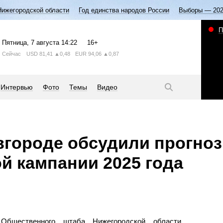
Нижегородской области
Год единства народов России
Выборы — 20
П
Пятница
, 7 августа
14:22
16+
Сейчас
USD
81,41
▲0,48
EUR
94,06
▲0,87
Интервью
Фото
Темы
Видео
вгороде обсудили прогно
й кампании 2025 года
бщественного штаба Нижегородской области