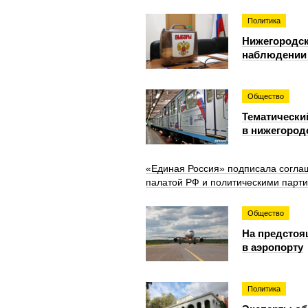
Политика
Нижегородск
наблюдении
Общество
Тематически
в нижегород
«Единая Россия» подписала согла
палатой РФ и политическими парт
Общество
На предстоя
в аэропорту
Политика