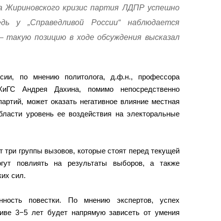
а Жириновского кризис партия ЛДПР успешно
дь у „Справедливой России“ наблюдается
— такую позицию в ходе обсуждения высказал
ии, по мнению политолога, д.ф.н., профессора
ХиГС Андрея Дахина, помимо непосредственно
партий, может оказать негативное влияние местная
области уровень ее воздействия на электоральные
 три группы вызовов, которые стоят перед текущей
огут повлиять на результаты выборов, а также
их сил.
ность повестки. По мнению экспертов, успех
тиве 3−5 лет будет напрямую зависеть от умения