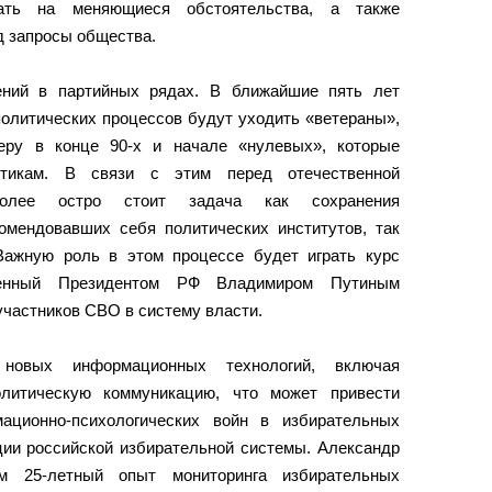
вать на меняющиеся обстоятельства, а также
д запросы общества.
ений в партийных рядах. В ближайшие пять лет
политических процессов будут уходить «ветераны»,
еру в конце 90-х и начале «нулевых», которые
тикам. В связи с этим перед отечественной
более остро стоит задача как сохранения
омендовавших себя политических институтов, так
Важную роль в этом процессе будет играть курс
ленный Президентом РФ Владимиром Путиным
участников СВО в систему власти.
новых информационных технологий, включая
олитическую коммуникацию, что может привести
ационно-психологических войн в избирательных
ции российской избирательной системы. Александр
м 25-летный опыт мониторинга избирательных