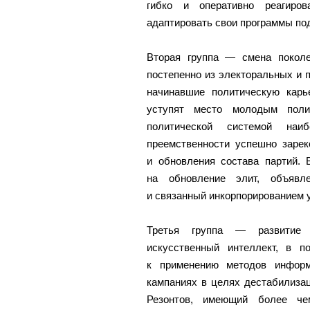
гибко и оперативно реагиро
адаптировать свои программы по
Вторая группа — смена покол
постепенно из электоральных и 
начинавшие политическую карь
уступят место молодым поли
политической системой наи
преемственности успешно зарек
и обновления состава партий. 
на обновление элит, объяв
и связанный инкорпорированием 
Третья группа — развитие 
искусственный интеллект, в п
к применению методов информ
кампаниях в целях дестабилиза
Резонтов, имеющий более че