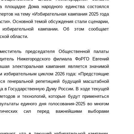
а площадке Дома народного единства состоялся
пертов на тему «Избирательная кампания 2025 года
асти». Основной темой обсуждения стали сценарии,
 избирательной кампании. Об этом сообщает
кой области.
меститель председателя Общественной палаты
одитель Нижегородского филиала ФоРГО Евгений
вшая электоральная кампания является значимой
им избирательным циклом 2026 года: «Предстоящие
ся генеральной репетицией будущей масштабной
да в Государственную Думу России. В ходе текущей
методов и технологий, которые будут применяться
зультаты единого дня голосования-2025 во многом
итических сил перед важнейшими выборами
зируют, что в текущей избирательной кампании,