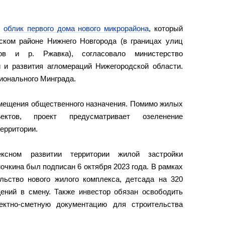
й
облик первого дома нового микрорайона
, который
ском районе Нижнего Новгорода (в границах улиц
ов и р. Ржавка), согласовало министерство
и и развития агломераций Нижегородской области.
ионального Минграда.
омещения общественного назначения. Помимо жилых
тов, проект предусматривает озеленение
ерритории.
ксном развитии территории жилой застройки
чкина был подписан 6 октября 2023 года. В рамках
ельство нового жилого комплекса, детсада на 320
щений в смену. Также инвестор обязан освободить
ектно-сметную документацию для строительства