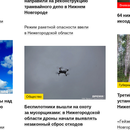
направили на реконструкцию
Вниман
трамвайного депо в Нижнем
Новгороде
64 ни
иксо
ли
Режим ракетной опасности ввели
в Нижегородской области
Губерн
Трети
Общество
ы над
устан
ью
Беспилотники вышли на охоту
Нижег
за мусорщиками: в Нижегородской
области дроны начали выявлять
«Гейз
незаконный сброс отходов
вки
Новго