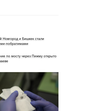
й Новгород и Бишкек стали
ами-побратимами
ние по мосту через Пижму открыто
шаеве