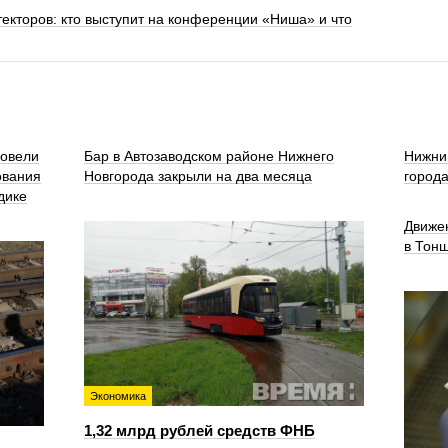
текторов: кто выступит на конференции «Ниша» и что
ровели
Бар в Автозаводском районе Нижнего
Нижни
ования
Новгорода закрыли на два месяца
город
дике
Движе
в Тон
Экономика
1,32 млрд рублей средств ФНБ