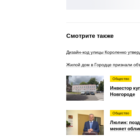
Смотрите также
Дизайн-код улицы Короленко утве
Жилой дом в Городце признали объ
Общество
Инвестор ку
Новгороде
Общество
Люлин: позд
меняет обли