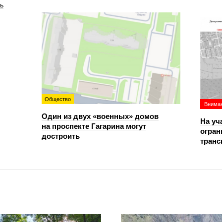
ь
Общество
Вниман
Один из двух «военных» домов
На уч
на проспекте Гагарина могут
огран
достроить
транс