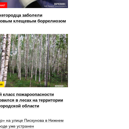
ие!
жегородца заболели
довым клещевым боррелиозом
ия
й класс пожароопасности
овился в лесах на территории
ородской области
ер» на улице Пискунова в Нижнем
роде уже устранен