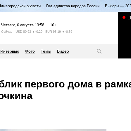
Нижегородской области
Год единства народов России
Выборы — 20
П
Четверг
, 6 августа
13:58
16+
Сейчас
USD
80,93
▼-0,20
EUR
93,19
▼-0,39
Интервью
Фото
Темы
Видео
блик первого дома в рамк
очкина