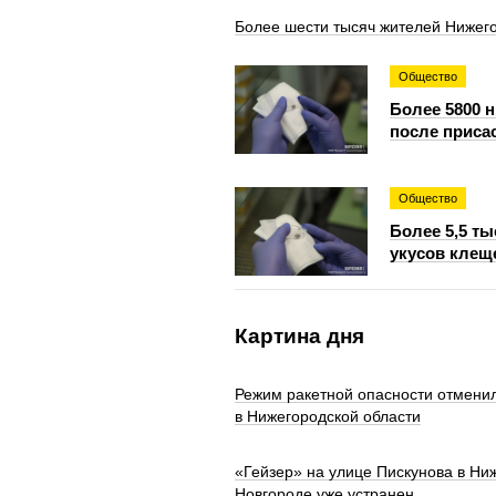
Более шести тысяч жителей Нижего
Общество
Более 5800 
после приса
Общество
Более 5,5 т
укусов клещ
Картина дня
Режим ракетной опасности отмени
в Нижегородской области
«Гейзер» на улице Пискунова в Ни
Новгороде уже устранен