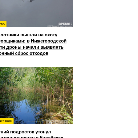
тво
лотники вышли на охоту
сорщиками: в Нижегородской
ти дроны начали выявлять
онный сброс отходов
ествия
тний подросток утонул
ымянном пруду в Кулебаках