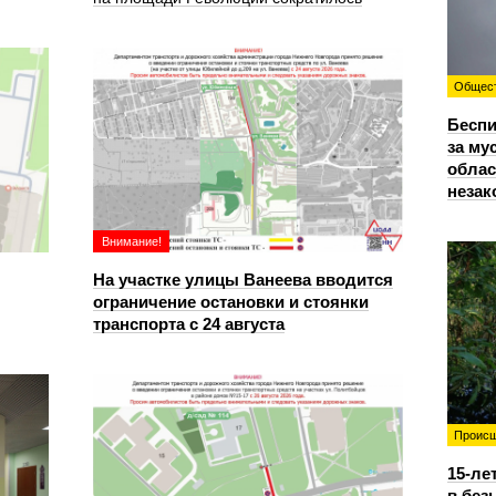
Общес
Беспи
за му
облас
незак
Внимание!
На участке улицы Ванеева вводится
ограничение остановки и стоянки
транспорта с 24 августа
Происш
15-ле
в без