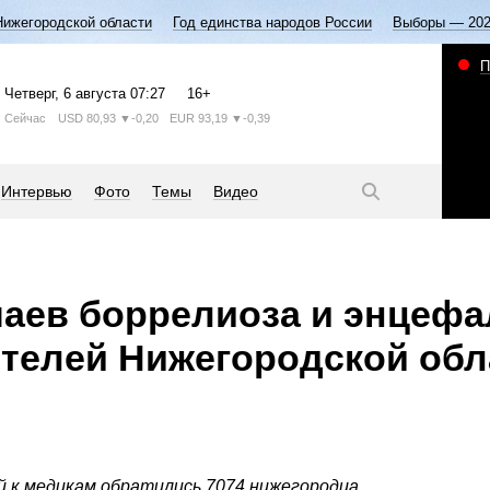
Нижегородской области
Год единства народов России
Выборы — 20
П
Четверг
, 6 августа
07:27
16+
Сейчас
USD
80,93
▼-0,20
EUR
93,19
▼-0,39
Интервью
Фото
Темы
Видео
чаев боррелиоза и энцефа
телей Нижегородской обл
й к медикам обратились 7074 нижегородца.