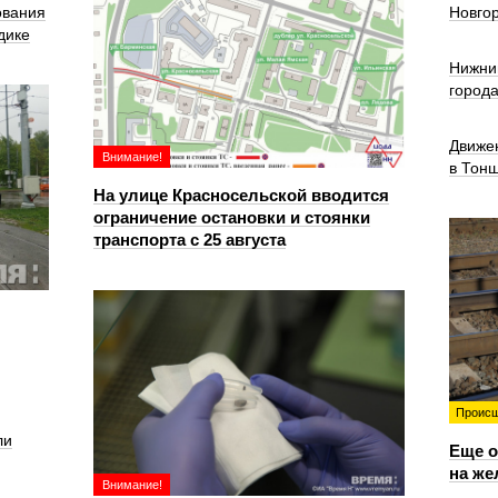
ования
Новго
дике
Нижни
город
Движе
Внимание!
в Тон
На улице Красносельской вводится
ограничение остановки и стоянки
транспорта с 25 августа
Происш
ли
Еще о
на же
Внимание!