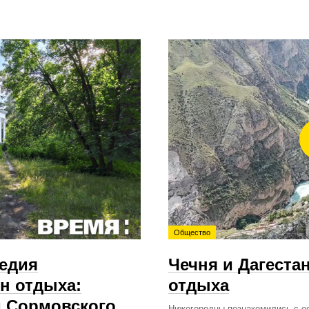
Общество
ледия
Чечня и Дагеста
н отдыха:
отдыха
м Сормовского
Нижегородцы познакомились с о