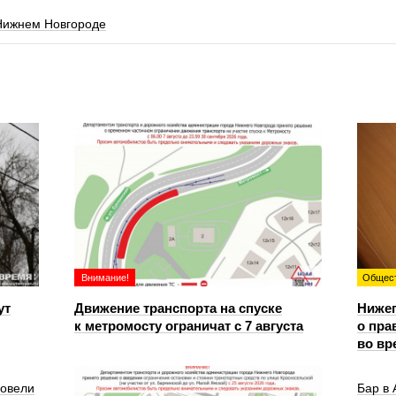
 Нижнем Новгороде
Внимание!
Общес
ут
Движение транспорта на спуске
Ниже
к метромосту ограничат с 7 августа
о пра
во вр
ровели
Бар в