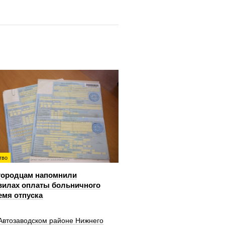
тво
городцам напомнили
вилах оплаты больничного
емя отпуска
 Автозаводском районе Нижнего