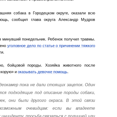
ашняя собака в Городецком округе, оказали всю
ощь, сообщил глава округа Александр Мудров
в минувший понедельник. Ребенок получил травмы.
дено
уголовное дело по статье о причинении тяжкого
ти.
но, бойцовой породы. Хозяйка животного после
скорую» и
оказывать девочке помощь
.
деокамер пока не дали стоящих зацепок. Один
атся подходящие под описание породы собаки,
чек, они были другого окраса. В этой связи
озможным очевидцам: если вы владеете
инциденту, просьба связаться с полицией или