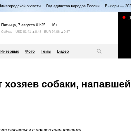
Нижегородской области
Год единства народов России
Выборы — 20
П
Пятница
, 7 августа
01:25
16+
Сейчас
USD
81,41
▲0,48
EUR
94,06
▲0,87
Интервью
Фото
Темы
Видео
 хозяев собаки, напавшей
ят связаться с правоохранителями.