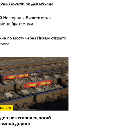
рода закрыли на два месяца
й Новгород и Бишкек стали
ами-побратимами
ние по мосту через Пижму открыто
шаеве
ествия
дин нижегородец погиб
лезной дороге