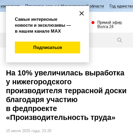
илетие семьи в Нижегородской области
Год единства народов России
Самые интересные
Прямой эфир.
новости и эксклюзивы —
Волга 24
в нашем канале МАХ
Новости
Подписаться
Экономика
На 10% увеличилась выработка
у нижегородского
производителя террасной доски
благодаря участию
в федпроекте
«Производительность труда»
15 июля 2025 года, 23:20